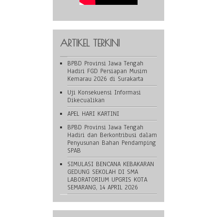
ARTIKEL TERKINI
BPBD Provinsi Jawa Tengah
Hadiri FGD Persiapan Musim
Kemarau 2026 di Surakarta
Uji Konsekuensi Informasi
Dikecualikan
APEL HARI KARTINI
BPBD Provinsi Jawa Tengah
Hadiri dan Berkontribusi dalam
Penyusunan Bahan Pendamping
SPAB
SIMULASI BENCANA KEBAKARAN
GEDUNG SEKOLAH DI SMA
LABORATORIUM UPGRIS KOTA
SEMARANG, 14 APRIL 2026