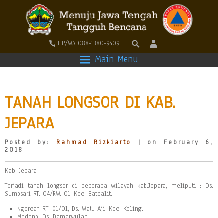
HP/WA 088-1380-9409
Main Menu
TANAH LONGSOR DI KAB.
JEPARA
Posted by:
Rahmad Rizkiarto
| on February 6,
2018
Kab. Jepara
Terjadi tanah longsor di beberapa wilayah kab.Jepara, meliputi : Ds.
Sumosari RT. 04/RW. 01, Kec. Batealit.
Ngercah RT. 01/01, Ds. Watu Aji, Kec. Keling.
Medono, Ds. Damarwulan.