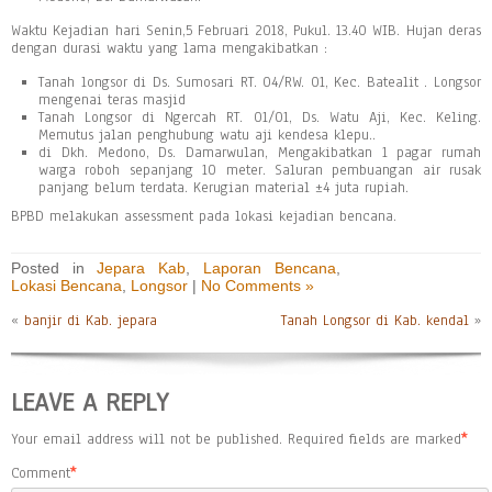
Waktu Kejadian hari Senin,5 Februari 2018, Pukul. 13.40 WIB. Hujan deras
dengan durasi waktu yang lama mengakibatkan :
Tanah longsor di Ds. Sumosari RT. 04/RW. 01, Kec. Batealit . Longsor
mengenai teras masjid
Tanah Longsor di Ngercah RT. 01/01, Ds. Watu Aji, Kec. Keling.
Memutus jalan penghubung watu aji kendesa klepu..
di Dkh. Medono, Ds. Damarwulan, Mengakibatkan 1 pagar rumah
warga roboh sepanjang 10 meter. Saluran pembuangan air rusak
panjang belum terdata. Kerugian material ±4 juta rupiah.
BPBD melakukan assessment pada lokasi kejadian bencana.
Posted in
Jepara Kab
,
Laporan Bencana
,
Lokasi Bencana
,
Longsor
|
No Comments »
«
banjir di Kab. jepara
Tanah Longsor di Kab. kendal
»
LEAVE A REPLY
Your email address will not be published.
Required fields are marked
*
Comment
*