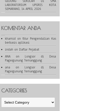
GEDUNG SEKOLAH DI SMA
LABORATORIUM UPGRIS KOTA
SEMARANG, 14 APRIL 2026
KOMENTAR ANDA
khamid
on
fitur Pengendalian Kas
berbasis aplikasi
indah
on
Daftar Pejabat
ANA
on
Longsor di Desa
Pagergunung Temanggung
ana
on
Longsor di Desa
Pagergunung Temanggung
CATEGORIES
Categories