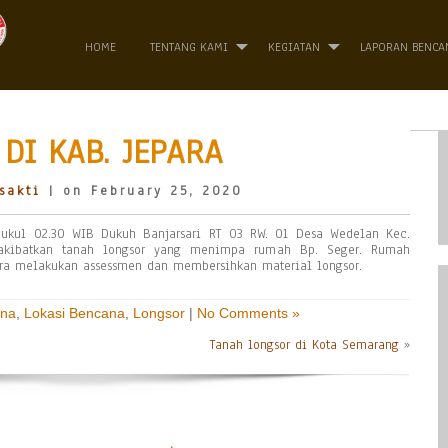
HOME
TENTANG KAMI
KEGIATAN
LAPORAN BENCA
DI KAB. JEPARA
sakti
| on February 25, 2020
pukul 02.30 WIB Dukuh Banjarsari RT 03 RW. 01 Desa Wedelan Kec.
gakibatkan tanah longsor yang menimpa rumah Bp. Seger. Rumah
ara melakukan assessmen dan membersihkan material longsor.
ana
,
Lokasi Bencana
,
Longsor
|
No Comments »
Tanah longsor di Kota Semarang
»