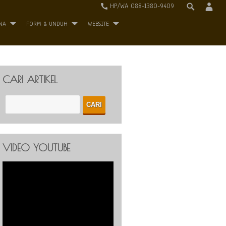
HP/WA 088-1380-9409
NA
FORM & UNDUH
WEBSITE
CARI ARTIKEL
VIDEO YOUTUBE