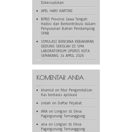
Dikecualikan
APEL HARI KARTINI
BPBD Provinsi Jawa Tengah
Hadiri dan Berkontribusi dalam
Penyusunan Bahan Pendamping
SPAB
SIMULASI BENCANA KEBAKARAN
GEDUNG SEKOLAH DI SMA
LABORATORIUM UPGRIS KOTA
SEMARANG, 14 APRIL 2026
KOMENTAR ANDA
khamid
on
fitur Pengendalian
Kas berbasis aplikasi
indah
on
Daftar Pejabat
ANA
on
Longsor di Desa
Pagergunung Temanggung
ana
on
Longsor di Desa
Pagergunung Temanggung