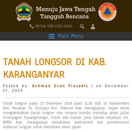
HP/WA 088-1380-9409
Main Menu
TANAH LONGSOR DI KAB.
KARANGANYAR
Posted by:
Achmad Dian Prasakti
| on December
27, 2019
Tanah longsor pada 25 Desember 2019 puku 11.30 WIB di Waturembes
Dkh. Merakan Ds. Girilayu Kec. Matesih Kab. Karanganyar. Hujan deras
mengakibatkan tanah longsor dan rumpun bambu menutup akses jalan
Giribangun Tawangmangu. Tidak ada korban jiwa dalam kejadian ini.
BPBD Kab. Karanganyar melakukan assessment dan pembersihan
material longsor untuk membuka akses jalan.