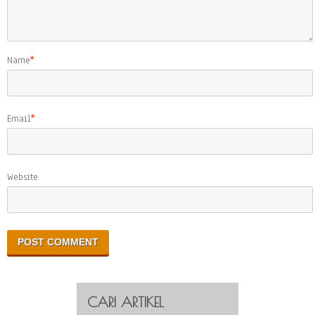
Name
*
Email
*
Website
CARI ARTIKEL