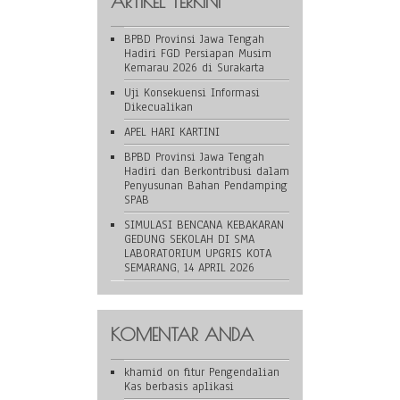
ARTIKEL TERKINI
BPBD Provinsi Jawa Tengah
Hadiri FGD Persiapan Musim
Kemarau 2026 di Surakarta
Uji Konsekuensi Informasi
Dikecualikan
APEL HARI KARTINI
BPBD Provinsi Jawa Tengah
Hadiri dan Berkontribusi dalam
Penyusunan Bahan Pendamping
SPAB
SIMULASI BENCANA KEBAKARAN
GEDUNG SEKOLAH DI SMA
LABORATORIUM UPGRIS KOTA
SEMARANG, 14 APRIL 2026
KOMENTAR ANDA
khamid
on
fitur Pengendalian
Kas berbasis aplikasi