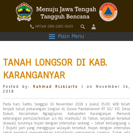
HP/WA 088-1380-9409
Main Menu
TANAH LONGSOR DI KAB.
KARANGANYAR
Posted by:
Rahmad Rizkiarto
| on November 14,
2018
Pada hari Sabtu, tanggal 10 November 2018 ± pukul 15.00 WIB telah
terjadi talud pekarangan longsor di Dusun Pandananom RT 02/ VII, Desa
Dukuh, Kecamatan Ngargoyoso, Kabupaten Karanganyar. Menurut
keterangan pemilik/korban a.n Ali mashudi/ 36 Tahun, kejadian tersebut
diawali turunnya hujan dengan intensitas sedang – lebat berlangsung ±
7 (tujuh) jam yang mengguyur wilayah tersebut, Hujan dengan intensitas
lebat tersebut menyebabkan talud/prigi pekarangan longsor. Tidak ada