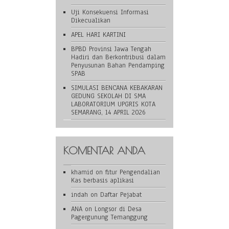
Uji Konsekuensi Informasi
Dikecualikan
APEL HARI KARTINI
BPBD Provinsi Jawa Tengah
Hadiri dan Berkontribusi dalam
Penyusunan Bahan Pendamping
SPAB
SIMULASI BENCANA KEBAKARAN
GEDUNG SEKOLAH DI SMA
LABORATORIUM UPGRIS KOTA
SEMARANG, 14 APRIL 2026
KOMENTAR ANDA
khamid
on
fitur Pengendalian
Kas berbasis aplikasi
indah
on
Daftar Pejabat
ANA
on
Longsor di Desa
Pagergunung Temanggung