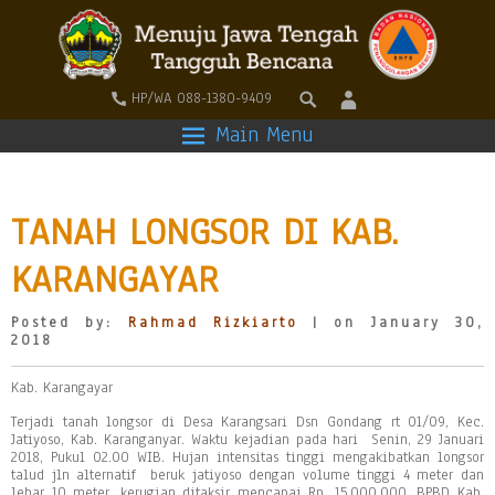
HP/WA 088-1380-9409
Main Menu
TANAH LONGSOR DI KAB.
KARANGAYAR
Posted by:
Rahmad Rizkiarto
| on January 30,
2018
Kab. Karangayar
Terjadi tanah longsor di Desa Karangsari Dsn Gondang rt 01/09, Kec.
Jatiyoso, Kab. Karanganyar. Waktu kejadian pada hari Senin, 29 Januari
2018, Pukul 02.00 WIB. Hujan intensitas tinggi mengakibatkan longsor
talud jln alternatif beruk jatiyoso dengan volume tinggi 4 meter dan
lebar 10 meter, kerugian ditaksir mencapai Rp. 15.000.000. BPBD Kab.