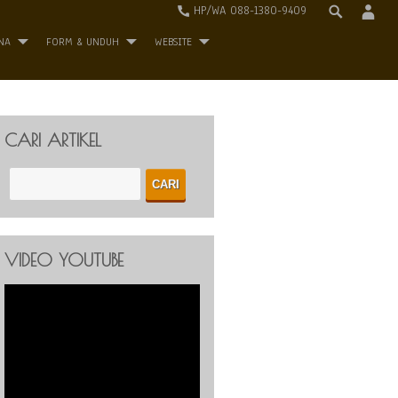
HP/WA 088-1380-9409
NA
FORM & UNDUH
WEBSITE
CARI ARTIKEL
VIDEO YOUTUBE