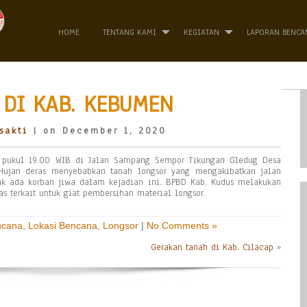
HOME
TENTANG KAMI
KEGIATAN
LAPORAN BENCA
DI KAB. KEBUMEN
sakti
| on December 1, 2020
 pukul 19.00 WIB di Jalan Sampang Sempor Tikungan Gledug Desa
ujan deras menyebabkan tanah longsor yang mengakibatkan jalan
Tidak ada korban jiwa dalam kejadian ini. BPBD Kab. Kudus melakukan
s terkait untuk giat pembersihan material longsor.
ncana
,
Lokasi Bencana
,
Longsor
|
No Comments »
Gerakan tanah di Kab. Cilacap
»