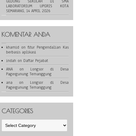
GEDUNG SEKOLAH DI SMA
LABORATORIUM UPGRIS KOTA
SEMARANG, 14 APRIL 2026
KOMENTAR ANDA
khamid
on
fitur Pengendalian Kas
berbasis aplikasi
indah
on
Daftar Pejabat
ANA
on
Longsor di Desa
Pagergunung Temanggung
ana
on
Longsor di Desa
Pagergunung Temanggung
CATEGORIES
Categories