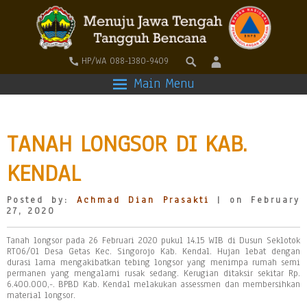
HP/WA 088-1380-9409
Main Menu
TANAH LONGSOR DI KAB.
KENDAL
Posted by:
Achmad Dian Prasakti
| on February
27, 2020
Tanah longsor pada 26 Februari 2020 pukul 14.15 WIB di Dusun Seklotok
RT06/01 Desa Getas Kec. Singorojo Kab. Kendal. Hujan lebat dengan
durasi lama mengakibatkan tebing longsor yang menimpa rumah semi
permanen yang mengalami rusak sedang. Kerugian ditaksir sekitar Rp.
6.400.000,-. BPBD Kab. Kendal melakukan assessmen dan membersihkan
material longsor.