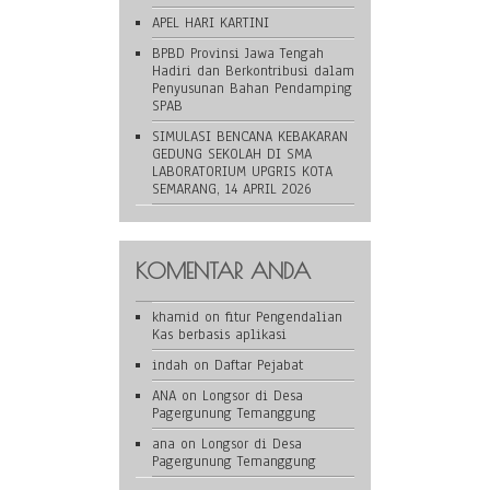
APEL HARI KARTINI
BPBD Provinsi Jawa Tengah
Hadiri dan Berkontribusi dalam
Penyusunan Bahan Pendamping
SPAB
SIMULASI BENCANA KEBAKARAN
GEDUNG SEKOLAH DI SMA
LABORATORIUM UPGRIS KOTA
SEMARANG, 14 APRIL 2026
KOMENTAR ANDA
khamid
on
fitur Pengendalian
Kas berbasis aplikasi
indah
on
Daftar Pejabat
ANA
on
Longsor di Desa
Pagergunung Temanggung
ana
on
Longsor di Desa
Pagergunung Temanggung