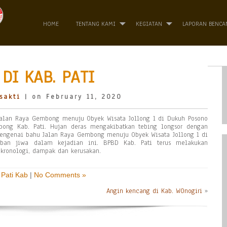
HOME
TENTANG KAMI
KEGIATAN
LAPORAN BENCA
DI KAB. PATI
sakti
| on February 11, 2020
 Jalan Raya Gembong menuju Obyek Wisata Jollong 1 di Dukuh Posono
ong Kab. Pati. Hujan deras mengakibatkan tebing longsor dengan
mengenai bahu Jalan Raya Gembong menuju Obyek Wisata Jollong 1 di
rban jiwa dalam kejadian ini. BPBD Kab. Pati terus melakukan
kronologi, dampak dan kerusakan.
,
Pati Kab
|
No Comments »
Angin kencang di Kab. WOnogiri
»