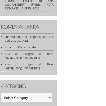
GEDUNG SEKOLAH DI SMA
LABORATORIUM UPGRIS KOTA
SEMARANG, 14 APRIL 2026
KOMENTAR ANDA
khamid
on
fitur Pengendalian Kas
berbasis aplikasi
indah
on
Daftar Pejabat
ANA
on
Longsor di Desa
Pagergunung Temanggung
ana
on
Longsor di Desa
Pagergunung Temanggung
CATEGORIES
Categories