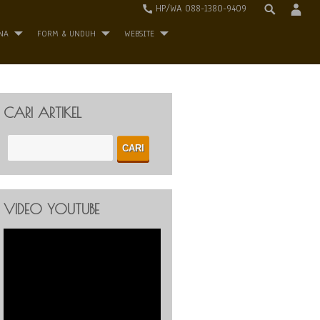
HP/WA 088-1380-9409
NA
FORM & UNDUH
WEBSITE
CARI ARTIKEL
VIDEO YOUTUBE