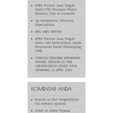
BPBD Provinsi Jawa Tengah
Hadiri FGD Persiapan Musim
Kemarau 2026 di Surakarta
Uji Konsekuensi Informasi
Dikecualikan
APEL HARI KARTINI
BPBD Provinsi Jawa Tengah
Hadiri dan Berkontribusi dalam
Penyusunan Bahan Pendamping
SPAB
SIMULASI BENCANA KEBAKARAN
GEDUNG SEKOLAH DI SMA
LABORATORIUM UPGRIS KOTA
SEMARANG, 14 APRIL 2026
KOMENTAR ANDA
khamid
on
fitur Pengendalian
Kas berbasis aplikasi
indah
on
Daftar Pejabat