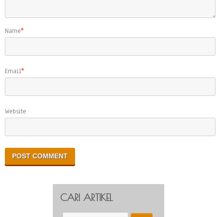
Name
*
Email
*
Website
CARI ARTIKEL