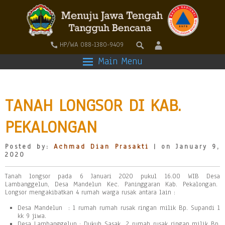
HP/WA 088-1380-9409
Main Menu
TANAH LONGSOR DI KAB.
PEKALONGAN
Posted by:
Achmad Dian Prasakti
| on January 9,
2020
Tanah longsor pada 6 Januari 2020 pukul 16.00 WIB Desa
Lambanggelun, Desa Mandelun Kec. Paninggaran Kab. Pekalongan.
Longsor mengakibatkan 4 rumah warga rusak antara lain :
Desa Mandelun : 1 rumah rumah rusak ringan milik Bp. Supandi 1
kk 9 jiwa.
Desa Lambanggelun : Dukuh Sasak 2 rumah rusak ringan milik Bp.