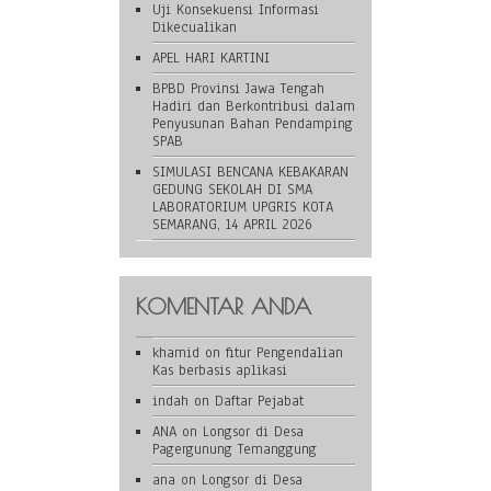
Uji Konsekuensi Informasi
Dikecualikan
APEL HARI KARTINI
BPBD Provinsi Jawa Tengah
Hadiri dan Berkontribusi dalam
Penyusunan Bahan Pendamping
SPAB
SIMULASI BENCANA KEBAKARAN
GEDUNG SEKOLAH DI SMA
LABORATORIUM UPGRIS KOTA
SEMARANG, 14 APRIL 2026
KOMENTAR ANDA
khamid
on
fitur Pengendalian
Kas berbasis aplikasi
indah
on
Daftar Pejabat
ANA
on
Longsor di Desa
Pagergunung Temanggung
ana
on
Longsor di Desa