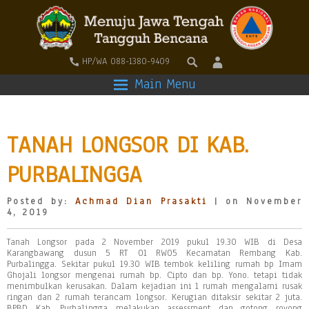
HP/WA 088-1380-9409
Main Menu
TANAH LONGSOR DI KAB.
PURBALINGGA
Posted by:
Achmad Dian Prasakti
| on November
4, 2019
Tanah Longsor pada 2 November 2019 pukul 19.30 WIB di Desa
Karangbawang dusun 5 RT 01 RW05 Kecamatan Rembang Kab.
Purbalingga. Sekitar pukul 19.30 WIB tembok keliling rumah bp Imam
Ghojali longsor mengenai rumah bp. Cipto dan bp. Yono. tetapi tidak
menimbulkan kerusakan. Dalam kejadian ini 1 rumah mengalami rusak
ringan dan 2 rumah terancam longsor. Kerugian ditaksir sekitar 2 juta.
BPBD Kab. Purbalingga melakukan assessment dan gotong royong