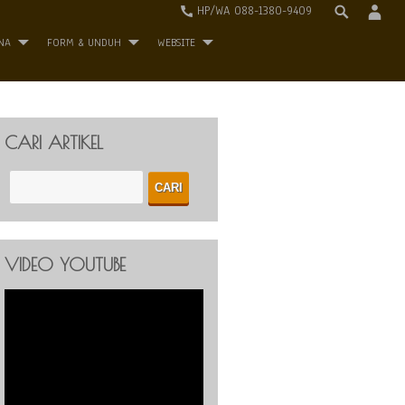
HP/WA 088-1380-9409
NA
FORM & UNDUH
WEBSITE
CARI ARTIKEL
VIDEO YOUTUBE