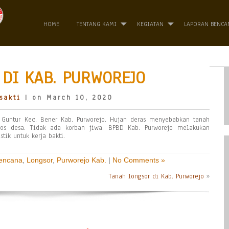
HOME
TENTANG KAMI
KEGIATAN
LAPORAN BENCA
DI KAB. PURWOREJO
sakti
| on March 10, 2020
Guntur Kec. Bener Kab. Purworejo. Hujan deras menyebabkan tanah
ros desa. Tidak ada korban jiwa. BPBD Kab. Purworejo melakukan
ik untuk kerja bakti.
Bencana
,
Longsor
,
Purworejo Kab.
|
No Comments »
Tanah longsor di Kab. Purworejo
»