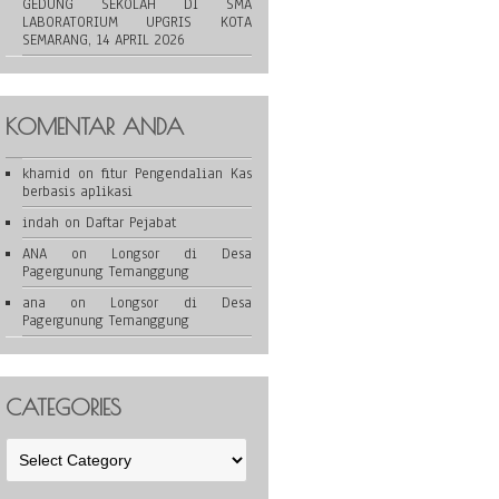
GEDUNG SEKOLAH DI SMA
LABORATORIUM UPGRIS KOTA
SEMARANG, 14 APRIL 2026
KOMENTAR ANDA
khamid
on
fitur Pengendalian Kas
berbasis aplikasi
indah
on
Daftar Pejabat
ANA
on
Longsor di Desa
Pagergunung Temanggung
ana
on
Longsor di Desa
Pagergunung Temanggung
CATEGORIES
Categories