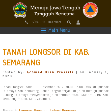
HP/WA 088-1380-9409
Main Menu
TANAH LONGSOR DI KAB.
SEMARANG
Posted by:
Achmad Dian Prasakti
| on January 1,
2020
Tanah longsor pada 30 Desember 2019 pukul 15.00 WIB di puncak
Telomoyo Kab. Semarang. Tanah longsor terjadi di jalan menuju puncak
Gunung Telomoyo menyebabkan jalan tertutup total. Saat ini BPBD Kab.
Semarang melakukan assessment.
Posted in
Laporan Bencana
,
Lokasi Bencana
,