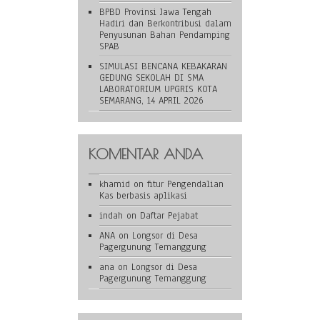
BPBD Provinsi Jawa Tengah
Hadiri dan Berkontribusi dalam
Penyusunan Bahan Pendamping
SPAB
SIMULASI BENCANA KEBAKARAN
GEDUNG SEKOLAH DI SMA
LABORATORIUM UPGRIS KOTA
SEMARANG, 14 APRIL 2026
KOMENTAR ANDA
khamid
on
fitur Pengendalian
Kas berbasis aplikasi
indah
on
Daftar Pejabat
ANA
on
Longsor di Desa
Pagergunung Temanggung
ana
on
Longsor di Desa
Pagergunung Temanggung