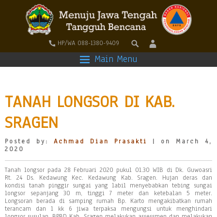
HP/WA 088-1380-9409
Main Menu
TANAH LONGSOR DI KAB.
SRAGEN
Posted by:
Achmad Dian Prasakti
| on March 4,
2020
Tanah longsor pada 28 Februari 2020 pukul 01.30 WIB di Dk. Guwoasri
Rt. 24 Ds. Kedawung Kec. Kedawung Kab. Sragen. Hujan deras dan
kondisi tanah pinggir sungai yang labil menyebabkan tebing sungai
longsor sepanjang 30 m, tinggi 7 meter dan ketebalan 5 meter.
Longsoran berada di samping rumah Bp. Karto mengakibatkan rumah
terancam dan 1 kk 6 jiwa terpaksa mengungsi untuk menghindari
longsor susulan. BPBD Kab. Sragen melakukan assessmen dan melakukan