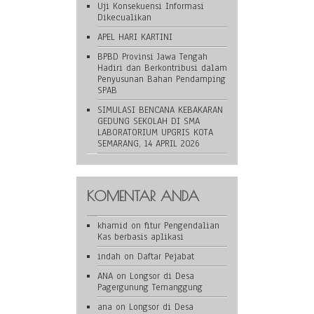
Uji Konsekuensi Informasi
Dikecualikan
APEL HARI KARTINI
BPBD Provinsi Jawa Tengah
Hadiri dan Berkontribusi dalam
Penyusunan Bahan Pendamping
SPAB
SIMULASI BENCANA KEBAKARAN
GEDUNG SEKOLAH DI SMA
LABORATORIUM UPGRIS KOTA
SEMARANG, 14 APRIL 2026
KOMENTAR ANDA
khamid
on
fitur Pengendalian
Kas berbasis aplikasi
indah
on
Daftar Pejabat
ANA
on
Longsor di Desa
Pagergunung Temanggung
ana
on
Longsor di Desa