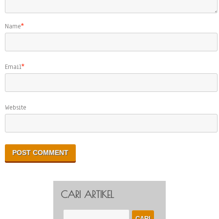
Name
*
Email
*
Website
CARI ARTIKEL