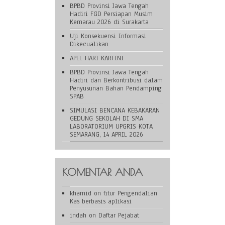
BPBD Provinsi Jawa Tengah
Hadiri FGD Persiapan Musim
Kemarau 2026 di Surakarta
Uji Konsekuensi Informasi
Dikecualikan
APEL HARI KARTINI
BPBD Provinsi Jawa Tengah
Hadiri dan Berkontribusi dalam
Penyusunan Bahan Pendamping
SPAB
SIMULASI BENCANA KEBAKARAN
GEDUNG SEKOLAH DI SMA
LABORATORIUM UPGRIS KOTA
SEMARANG, 14 APRIL 2026
KOMENTAR ANDA
khamid
on
fitur Pengendalian
Kas berbasis aplikasi
indah
on
Daftar Pejabat