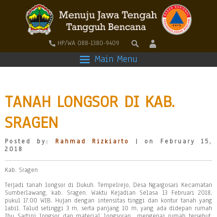
HP/WA 088-1380-9409
Main Menu
TANAH LONGSOR DI KAB.
SRAGEN
Posted by:
Rahmad Rizkiarto
| on February 15,
2018
Kab. Sragen
Terjadi tanah longsor di Dukuh. Tempelrejo, Desa Ngargosari Kecamatan
Sumberlawang, kab. Sragen. Waktu Kejadian Selasa 13 Februari 2018,
pukul 17.00 WIB. Hujan dengan intensitas tinggi dan kontur tanah yang
labil. Talud setinggi 3 m, serta panjang 10 m, yang ada didepan rumah
Ibu Sartini longsor dan material longsoran mengenai rumah tersebut.