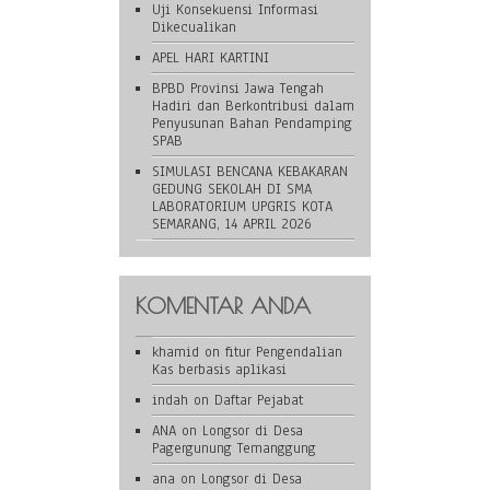
Uji Konsekuensi Informasi
Dikecualikan
APEL HARI KARTINI
BPBD Provinsi Jawa Tengah
Hadiri dan Berkontribusi dalam
Penyusunan Bahan Pendamping
SPAB
SIMULASI BENCANA KEBAKARAN
GEDUNG SEKOLAH DI SMA
LABORATORIUM UPGRIS KOTA
SEMARANG, 14 APRIL 2026
KOMENTAR ANDA
khamid
on
fitur Pengendalian
Kas berbasis aplikasi
indah
on
Daftar Pejabat
ANA
on
Longsor di Desa
Pagergunung Temanggung
ana
on
Longsor di Desa