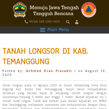
HP/WA 088-1380-9409
Main Menu
TANAH LONGSOR DI KAB.
TEMANGGUNG
Posted by:
Achmad Dian Prasakti
| on August 19,
2020
Tanah longsor pada 11 Agustus 2020 di Dusun Tembelang Desa Desa
Jlegong Kec. Bejen Kab. Temanggung. Hujan deras menyebabkan
senderan yang berada tepat di belakang rumah longsor dengan
volumenya Panjang 5 meter dan tinggi 3 meter. Akibat kejadian ini 1
rumah rusak ringan. Tidak ada korban jiwa dalam kejadian ini. BPBD
Kab Temanggung melakukan assessmen dan berkoordinasi dengan Desa,
Kecamatan, Babinsa dan Babhinkamtibmas untuk penanganan pasca