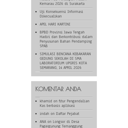
Kemarau 2026 di Surakarta
Uji Konsekuensi Informasi
Dikecualikan
APEL HARI KARTINI
BPBD Provinsi Jawa Tengah
Hadiri dan Berkontribusi dalam
Penyusunan Bahan Pendamping
SPAB
SIMULASI BENCANA KEBAKARAN
GEDUNG SEKOLAH DI SMA
LABORATORIUM UPGRIS KOTA
SEMARANG, 14 APRIL 2026
KOMENTAR ANDA
khamid
on
fitur Pengendalian
Kas berbasis aplikasi
indah
on
Daftar Pejabat
ANA
on
Longsor di Desa
Pagergunung Temanggung