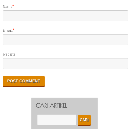
Name
*
Email
*
Website
CARI ARTIKEL