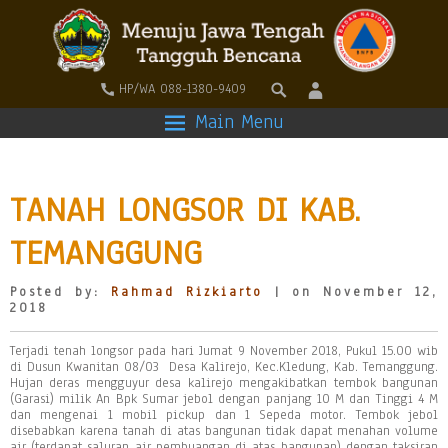
HP/WA 088-1380-9409
Main Menu
TANAH LONGSOR DI KAB.
TEMANGGUNG
Posted by:
Rahmad Rizkiarto
| on November 12,
2018
Terjadi tenah longsor pada hari Jumat 9 November 2018, Pukul 15.00 wib
di Dusun Kwanitan 08/03 Desa Kalirejo, Kec.Kledung, Kab. Temanggung.
Hujan deras mengguyur desa kalirejo mengakibatkan tembok bangunan
(Garasi) milik An Bpk Sumar jebol dengan panjang 10 M dan Tinggi 4 M
dan mengenai 1 mobil pickup dan 1 Sepeda motor. Tembok jebol
disebabkan karena tanah di atas bangunan tidak dapat menahan volume
air (terdapat saluran air pembuangan di atas bangunan) dengan taksiran