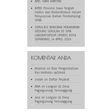
APEL HARI KARTINI
BPBD Provinsi Jawa Tengah
Hadiri dan Berkontribusi dalam
Penyusunan Bahan Pendamping
SPAB
SIMULASI BENCANA KEBAKARAN
GEDUNG SEKOLAH DI SMA
LABORATORIUM UPGRIS KOTA
SEMARANG, 14 APRIL 2026
KOMENTAR ANDA
khamid
on
fitur Pengendalian
Kas berbasis aplikasi
indah
on
Daftar Pejabat
ANA
on
Longsor di Desa
Pagergunung Temanggung
ana
on
Longsor di Desa
Pagergunung Temanggung