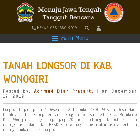
HP/WA 088-1380-9409
Main Menu
TANAH LONGSOR DI KAB.
WONOGIRI
Posted by:
Achmad Dian Prasakti
| on December
12, 2019
Longsor terjadi pada 7 Desember 2019 pukul 17.30 WIB di Desa Nadi
tepatnya jalan Kabupaten arah Slogohimo- Bulukerto Kec. Bulukerto
Kab. Wonogiri. Longsor sepanjang 20 meter sehingga berpotensi akan
menggerus badan jalan. BPBD Kab. Wonogiri melakukan assessment dan
mengamankan lokasi longsor.