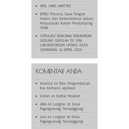
APEL HARI KARTINI
BPBD Provinsi Jawa Tengah
Hadiri dan Berkontribusi dalam
Penyusunan Bahan Pendamping
SPAB
SIMULASI BENCANA KEBAKARAN
GEDUNG SEKOLAH DI SMA
LABORATORIUM UPGRIS KOTA
SEMARANG, 14 APRIL 2026
KOMENTAR ANDA
khamid
on
fitur Pengendalian
Kas berbasis aplikasi
indah
on
Daftar Pejabat
ANA
on
Longsor di Desa
Pagergunung Temanggung
ana
on
Longsor di Desa
Pagergunung Temanggung