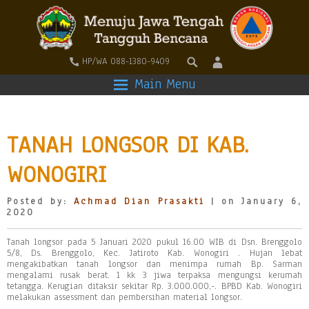
HP/WA 088-1380-9409
Main Menu
TANAH LONGSOR DI KAB.
WONOGIRI
Posted by:
Achmad Dian Prasakti
| on January 6,
2020
Tanah longsor pada 5 Januari 2020 pukul 16.00 WIB di Dsn. Brenggolo
5/8, Ds. Brenggolo, Kec. Jatiroto Kab. Wonogiri . Hujan lebat
mengakibatkan tanah longsor dan menimpa rumah Bp. Sarman
mengalami rusak berat. 1 kk 3 jiwa terpaksa mengungsi kerumah
tetangga. Kerugian ditaksir sekitar Rp. 3.000.000,-. BPBD Kab. Wonogiri
melakukan assessment dan pembersihan material longsor.