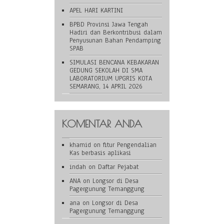
APEL HARI KARTINI
BPBD Provinsi Jawa Tengah
Hadiri dan Berkontribusi dalam
Penyusunan Bahan Pendamping
SPAB
SIMULASI BENCANA KEBAKARAN
GEDUNG SEKOLAH DI SMA
LABORATORIUM UPGRIS KOTA
SEMARANG, 14 APRIL 2026
KOMENTAR ANDA
khamid
on
fitur Pengendalian
Kas berbasis aplikasi
indah
on
Daftar Pejabat
ANA
on
Longsor di Desa
Pagergunung Temanggung
ana
on
Longsor di Desa
Pagergunung Temanggung