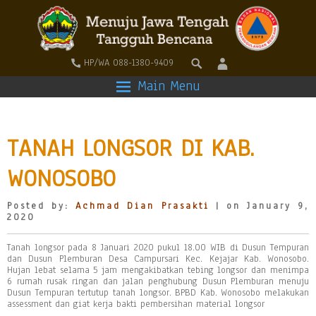
HP/WA 088-1380-9409
Main Menu
TANAH LONGSOR DI KAB.
WONOSOBO
Posted by:
Achmad Dian Prasakti
| on January 9,
2020
Tanah longsor pada 8 Januari 2020 pukul 18.00 WIB di Dusun Tempuran
dan Dusun Plemburan Desa Campursari Kec. Kejajar Kab. Wonosobo.
Hujan lebat selama 5 jam mengakibatkan tebing longsor dan menimpa
6 rumah rusak ringan dan jalan penghubung Dusun Plemburan menuju
Dusun Tempuran tertutup tanah longsor. BPBD Kab. Wonosobo melakukan
assessment dan giat kerja bakti pembersihan material longsor