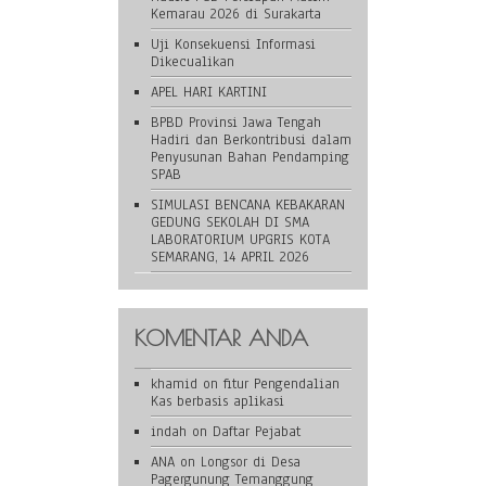
Kemarau 2026 di Surakarta
Uji Konsekuensi Informasi
Dikecualikan
APEL HARI KARTINI
BPBD Provinsi Jawa Tengah
Hadiri dan Berkontribusi dalam
Penyusunan Bahan Pendamping
SPAB
SIMULASI BENCANA KEBAKARAN
GEDUNG SEKOLAH DI SMA
LABORATORIUM UPGRIS KOTA
SEMARANG, 14 APRIL 2026
KOMENTAR ANDA
khamid
on
fitur Pengendalian
Kas berbasis aplikasi
indah
on
Daftar Pejabat
ANA
on
Longsor di Desa
Pagergunung Temanggung