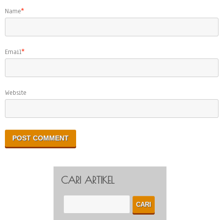
Name
*
Email
*
Website
CARI ARTIKEL