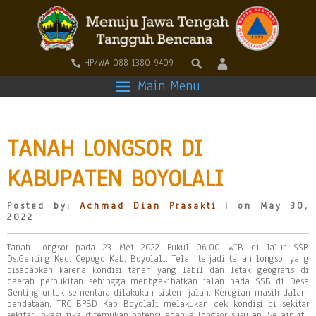
HP/WA 088-1380-9409
Main Menu
TANAH LONGSOR DI
KABUPATEN BOYOLALI
Posted by:
Achmad Dian Prasakti
| on May 30,
2022
Tanah Longsor pada 23 Mei 2022 Pukul 06.00 WIB di Jalur SSB
Ds.Genting Kec. Cepogo Kab. Boyolali. Telah terjadi tanah longsor yang
disebabkan karena kondisi tanah yang labil dan letak geografis di
daerah perbukitan sehingga menbgakibatkan jalan pada SSB di Desa
Genting untuk sementara dilakukan sistem jalan. Kerugian masih dalam
pendataan. TRC BPBD Kab Boyolali melakukan cek kondisi di sekitar
sekitar lokasi jika ditemukan potensi adanya longsor susulan. Selain itu