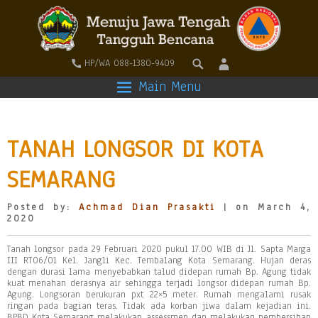
HP/WA 088-1380-9409
Main Menu
TANAH LONGSOR DI KOTA
SEMARANG
Posted by:
Achmad Dian Prasakti
| on March 4,
2020
Tanah longsor pada 29 Februari 2020 pukul 17.00 WIB di Jl. Sapta Marga
III RT06/01 Kel. Jangli Kec. Tembalang Kota Semarang. Hujan deras
dengan durasi lama menyebabkan talud didepan rumah Bp. Agung tidak
kuat menahan derasnya air sehingga terjadi longsor didepan rumah Bp.
Agung. Longsoran berukuran pxt 22×5 meter. Rumah mengalami rusak
ringan pada bagian teras. Tidak ada korban jiwa dalam kejadian ini.
BPBD Kota Semarang melakukan assessmen dan melakukan pembersihan