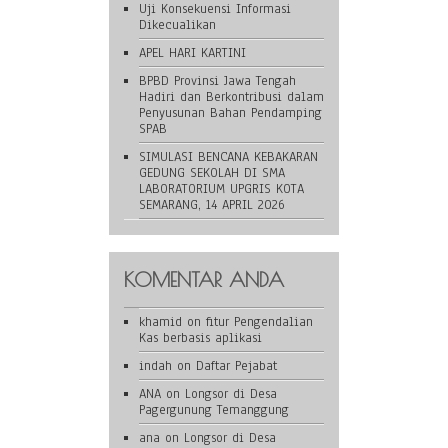
Uji Konsekuensi Informasi
Dikecualikan
APEL HARI KARTINI
BPBD Provinsi Jawa Tengah
Hadiri dan Berkontribusi dalam
Penyusunan Bahan Pendamping
SPAB
SIMULASI BENCANA KEBAKARAN
GEDUNG SEKOLAH DI SMA
LABORATORIUM UPGRIS KOTA
SEMARANG, 14 APRIL 2026
KOMENTAR ANDA
khamid
on
fitur Pengendalian
Kas berbasis aplikasi
indah
on
Daftar Pejabat
ANA
on
Longsor di Desa
Pagergunung Temanggung
ana
on
Longsor di Desa