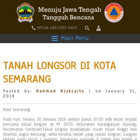
HP/WA 088-1380-9409
Main Menu
TANAH LONGSOR DI KOTA
SEMARANG
Posted by:
Rahmad Rizkiarto
| on January 31,
2018
Kota Semarang
Pada hari Selasa, 30 Januari 2018 sekitar pukul 07.00 WIB telah terjadi
bencana talud longsor di RT 07/II, Kelurahan Karanganyar Gunung,
Kecamatan Candisari.Talud longsor disebabkan curah hujan tinggi dan
disertai angin kencang, serta kondisi tanah yang rawan longsor. Longsor
terjadi pada talud / pondasi berukuran panjang 5 meter dan tinggi 4