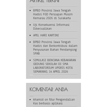
ARTIKEL TERKINI
BPBD Provinsi Jawa Tengah
Hadiri FGD Persiapan Musim
Kemarau 2026 di Surakarta
Uji Konsekuensi Informasi
Dikecualikan
APEL HARI KARTINI
BPBD Provinsi Jawa Tengah
Hadiri dan Berkontribusi dalam
Penyusunan Bahan Pendamping
SPAB
SIMULASI BENCANA KEBAKARAN
GEDUNG SEKOLAH DI SMA
LABORATORIUM UPGRIS KOTA
SEMARANG, 14 APRIL 2026
KOMENTAR ANDA
khamid
on
fitur Pengendalian
Kas berbasis aplikasi