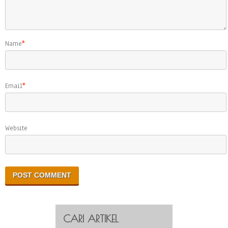
Name
*
Email
*
Website
CARI ARTIKEL