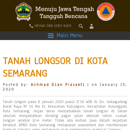
HP/WA 088-1380-9409
Main Menu
TANAH LONGSOR DI KOTA
SEMARANG
Posted by:
Achmad Dian Prasakti
| on January 15,
2020
Tanah longsor pada 8 januari 2020 pukul 17.30 WIB di Jln. Sekargading
Barat Raya RT 01 RW IV, Kelurahan Kalisegoro, Kecamatan Gunungpati
Kota Semarang. Hujan deras menyebabkan tanah longsor di lahan
sekolah menyebabkan dinding pagar jalan sekolah roboh. Luasan
longsor selebar 12×4 meter. Tidak ada korban jiwa dalam kejadian
tersebut. BPBD Kota Semarang melakukan assessment dan memberikan
bantuan logistic serta melakukan giat pembersihan material longsor.