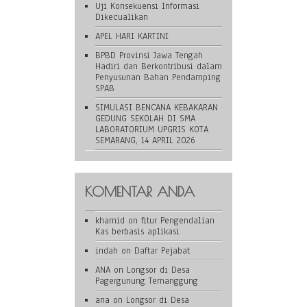
Uji Konsekuensi Informasi
Dikecualikan
APEL HARI KARTINI
BPBD Provinsi Jawa Tengah
Hadiri dan Berkontribusi dalam
Penyusunan Bahan Pendamping
SPAB
SIMULASI BENCANA KEBAKARAN
GEDUNG SEKOLAH DI SMA
LABORATORIUM UPGRIS KOTA
SEMARANG, 14 APRIL 2026
KOMENTAR ANDA
khamid
on
fitur Pengendalian
Kas berbasis aplikasi
indah
on
Daftar Pejabat
ANA
on
Longsor di Desa
Pagergunung Temanggung
ana
on
Longsor di Desa