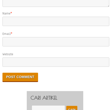
Name
*
Email
*
Website
CARI ARTIKEL