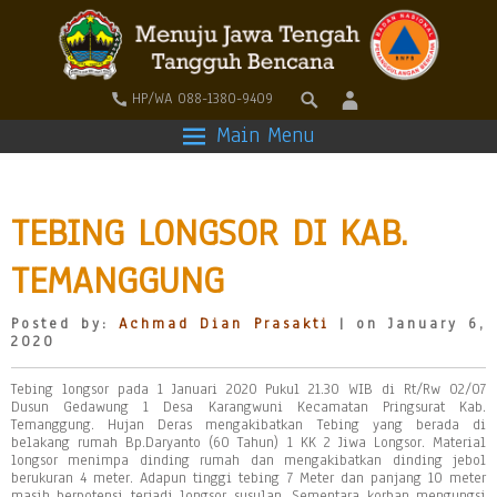
HP/WA 088-1380-9409
Main Menu
TEBING LONGSOR DI KAB.
TEMANGGUNG
Posted by:
Achmad Dian Prasakti
| on January 6,
2020
Tebing longsor pada 1 Januari 2020 Pukul 21.30 WIB di Rt/Rw 02/07
Dusun Gedawung 1 Desa Karangwuni Kecamatan Pringsurat Kab.
Temanggung. Hujan Deras mengakibatkan Tebing yang berada di
belakang rumah Bp.Daryanto (60 Tahun) 1 KK 2 Jiwa Longsor. Material
longsor menimpa dinding rumah dan mengakibatkan dinding jebol
berukuran 4 meter. Adapun tinggi tebing 7 Meter dan panjang 10 meter
masih berpotensi terjadi longsor susulan. Sementara korban mengungsi