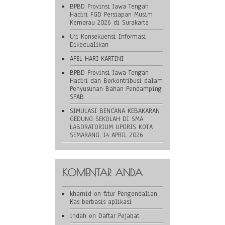
BPBD Provinsi Jawa Tengah
Hadiri FGD Persiapan Musim
Kemarau 2026 di Surakarta
Uji Konsekuensi Informasi
Dikecualikan
APEL HARI KARTINI
BPBD Provinsi Jawa Tengah
Hadiri dan Berkontribusi dalam
Penyusunan Bahan Pendamping
SPAB
SIMULASI BENCANA KEBAKARAN
GEDUNG SEKOLAH DI SMA
LABORATORIUM UPGRIS KOTA
SEMARANG, 14 APRIL 2026
KOMENTAR ANDA
khamid
on
fitur Pengendalian
Kas berbasis aplikasi
indah
on
Daftar Pejabat