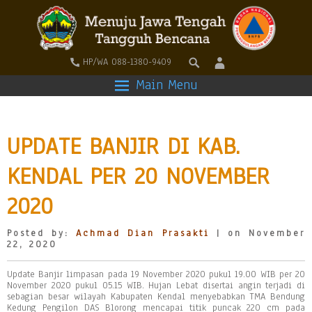
HP/WA 088-1380-9409
Main Menu
UPDATE BANJIR DI KAB.
KENDAL PER 20 NOVEMBER
2020
Posted by:
Achmad Dian Prasakti
| on November
22, 2020
Update Banjir limpasan pada 19 November 2020 pukul 19.00 WIB per 20
November 2020 pukul 05.15 WIB. Hujan Lebat disertai angin terjadi di
sebagian besar wilayah Kabupaten Kendal menyebabkan TMA Bendung
Kedung Pengilon DAS Blorong mencapai titik puncak 220 cm pada