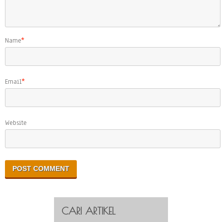
Name
*
Email
*
Website
CARI ARTIKEL