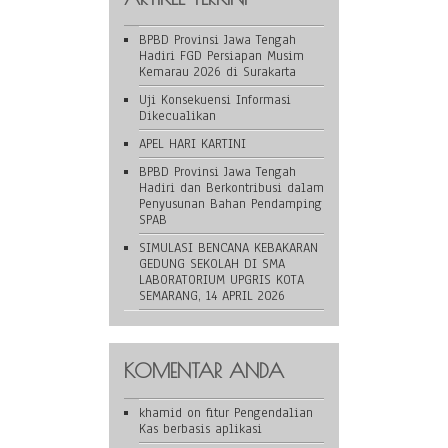
BPBD Provinsi Jawa Tengah
Hadiri FGD Persiapan Musim
Kemarau 2026 di Surakarta
Uji Konsekuensi Informasi
Dikecualikan
APEL HARI KARTINI
BPBD Provinsi Jawa Tengah
Hadiri dan Berkontribusi dalam
Penyusunan Bahan Pendamping
SPAB
SIMULASI BENCANA KEBAKARAN
GEDUNG SEKOLAH DI SMA
LABORATORIUM UPGRIS KOTA
SEMARANG, 14 APRIL 2026
KOMENTAR ANDA
khamid
on
fitur Pengendalian
Kas berbasis aplikasi