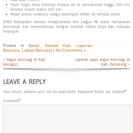
rata-rata -+30cm
Pasar Srogo Desa Sidorejo limpas air di pemukiman tinggi 100 cm.
Kondisi masih stabil 100 cm.
Masih proses evakuasi warga kelompok rentan ke tempat aman.
BPBD Kabupaten Kendal mengirimkan tim Satgas PB untuk melakukan
pencarian dan berkoordinasi dengan Damkar Sektor Boja dan relawan
setempat.
Posted in
Banjir
,
Kendal Kab
,
Laporan
Bencana
,
Lokasi Bencana
|
No Comments »
«
Angin kencang di Kab.
Laporan awal angin kencang di
Wonogiri
Kab. Pemalang
»
LEAVE A REPLY
Your email address will not be published.
Required fields are marked
*
Comment
*