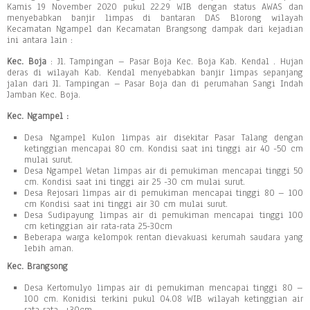
Kamis 19 November 2020 pukul 22.29 WIB dengan status AWAS dan
menyebabkan banjir limpas di bantaran DAS Blorong wilayah
Kecamatan Ngampel dan Kecamatan Brangsong dampak dari kejadian
ini antara lain :
Kec. Boja
: Jl. Tampingan – Pasar Boja Kec. Boja Kab. Kendal . Hujan
deras di wilayah Kab. Kendal menyebabkan banjir limpas sepanjang
jalan dari Jl. Tampingan – Pasar Boja dan di perumahan Sangi Indah
Jamban Kec. Boja.
Kec. Ngampel :
Desa Ngampel Kulon limpas air disekitar Pasar Talang dengan
ketinggian mencapai 80 cm. Kondisi saat ini tinggi air 40 -50 cm
mulai surut.
Desa Ngampel Wetan limpas air di pemukiman mencapai tinggi 50
cm. Kondisi saat ini tinggi air 25 -30 cm mulai surut.
Desa Rejosari limpas air di pemukiman mencapai tinggi 80 – 100
cm Kondisi saat ini tinggi air 30 cm mulai surut.
Desa Sudipayung limpas air di pemukiman mencapai tinggi 100
cm ketinggian air rata-rata 25-30cm
Beberapa warga kelompok rentan dievakuasi kerumah saudara yang
lebih aman.
Kec. Brangsong
Desa Kertomulyo limpas air di pemukiman mencapai tinggi 80 –
100 cm. Konidisi terkini pukul 04.08 WIB wilayah ketinggian air