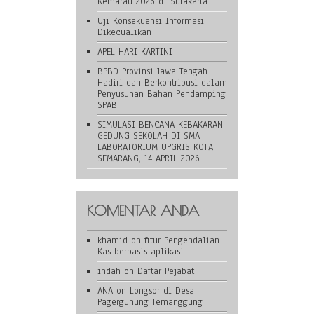
Kemarau 2026 di Surakarta
Uji Konsekuensi Informasi
Dikecualikan
APEL HARI KARTINI
BPBD Provinsi Jawa Tengah
Hadiri dan Berkontribusi dalam
Penyusunan Bahan Pendamping
SPAB
SIMULASI BENCANA KEBAKARAN
GEDUNG SEKOLAH DI SMA
LABORATORIUM UPGRIS KOTA
SEMARANG, 14 APRIL 2026
KOMENTAR ANDA
khamid
on
fitur Pengendalian
Kas berbasis aplikasi
indah
on
Daftar Pejabat
ANA
on
Longsor di Desa
Pagergunung Temanggung