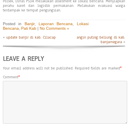
Polsek, Dinas PSDA melakukan assesment ke lokasi bencana. Menyiapkan
perahu karet dan logistik permakanan. Melakukan evakuasi warga
terdampak ke tempat pengungsian.
Posted in
Banjir
,
Laporan Bencana
,
Lokasi
Bencana
,
Pati Kab
|
No Comments »
«
update banjir di kab. Cilacap
angin puting beliung di kab.
banjarnegara
»
LEAVE A REPLY
Your email address will not be published.
Required fields are marked
*
Comment
*