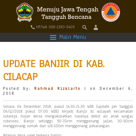
HP/WA 088-1380-9409
Main Menu
UPDATE BANJIR DI KAB.
CILACAP
Posted by:
Rahmad Rizkiarto
| on December 6,
2018
Selasa 04 Desember 2018, pukul 14.30-21.30 WIB (update per tanggal
06/12/2018 pukul 07.00 WIB) terjadi Banjir di wilayah kecamatan
sidareja, hujan dersa mengakibatkan naiknya debit air anak sungai
cibeureu. Banjir setinggi 50-70cm menggenang jalan, 30-50cm
menggenang rumah dan s/d-100m menggenang pekarangan.
Adapun desa yang terkena banjir: