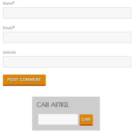
Name
*
Email
*
Website
CARI ARTIKEL