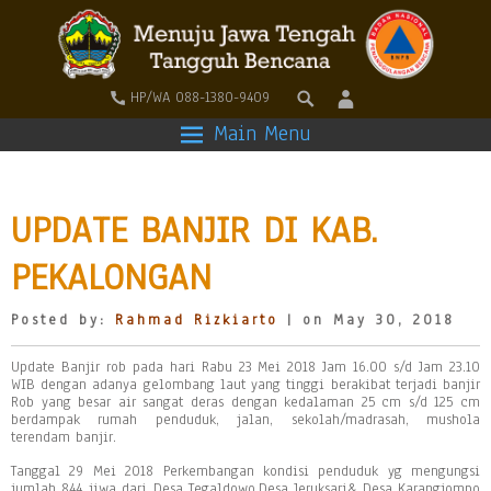
HP/WA 088-1380-9409
Main Menu
UPDATE BANJIR DI KAB.
PEKALONGAN
Posted by:
Rahmad Rizkiarto
| on May 30, 2018
Update Banjir rob pada hari Rabu 23 Mei 2018 Jam 16.00 s/d Jam 23.10
WIB dengan adanya gelombang laut yang tinggi berakibat terjadi banjir
Rob yang besar air sangat deras dengan kedalaman 25 cm s/d 125 cm
berdampak rumah penduduk, jalan, sekolah/madrasah, mushola
terendam banjir.
Tanggal 29 Mei 2018 Perkembangan kondisi penduduk yg mengungsi
jumlah 844 jiwa dari Desa Tegaldowo,Desa Jeruksari& Desa Karangjompo