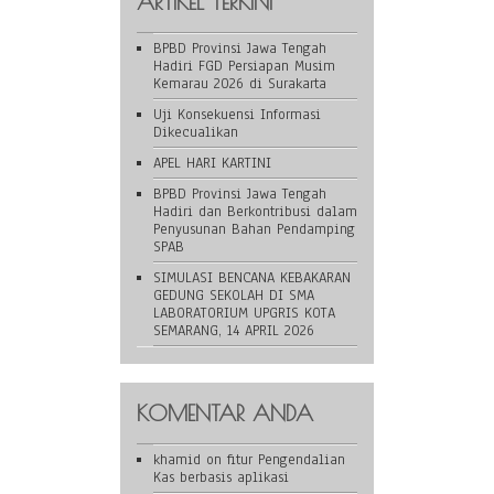
ARTIKEL TERKINI
BPBD Provinsi Jawa Tengah
Hadiri FGD Persiapan Musim
Kemarau 2026 di Surakarta
Uji Konsekuensi Informasi
Dikecualikan
APEL HARI KARTINI
BPBD Provinsi Jawa Tengah
Hadiri dan Berkontribusi dalam
Penyusunan Bahan Pendamping
SPAB
SIMULASI BENCANA KEBAKARAN
GEDUNG SEKOLAH DI SMA
LABORATORIUM UPGRIS KOTA
SEMARANG, 14 APRIL 2026
KOMENTAR ANDA
khamid
on
fitur Pengendalian
Kas berbasis aplikasi