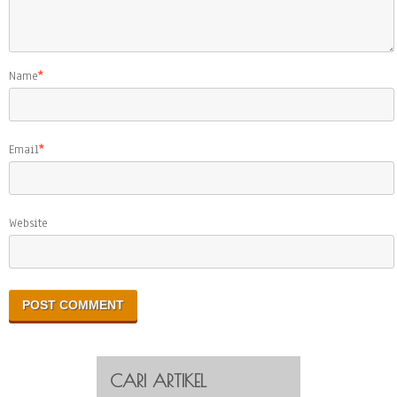
Name
*
Email
*
Website
CARI ARTIKEL