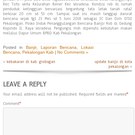
Kec Tirto serta Kelurahan Bener Kec Wiradesa. Kondisi rob di rumah
penduduk ketinggian bervariasi tergantung tata letak tanah rata2
berkisar 20 cm sd 53 cm. Sampai saat ini masih tanggap darurat
bencana sejak tgl 23 Mei sd 5 Juni 2018 sebagai IC Dan Dim 0710
Pekalongan. Posko Induk Penanggulangan Bencana Banjir Rob di Gedung
Kopindo Jl. Raya Wiradesa. Pengungsi msh dipenuhi kebutuhan makan
melalui Dapur Umum BPBD Kab Pekalongan.
Posted in
Banjir
,
Laporan Bencana
,
Lokasi
Bencana
,
Pekalongan Kab
|
No Comments »
«
kebakaran di kab. grobogan
update banjir di kota
pekalongan
»
LEAVE A REPLY
Your email address will not be published.
Required fields are marked
*
Comment
*