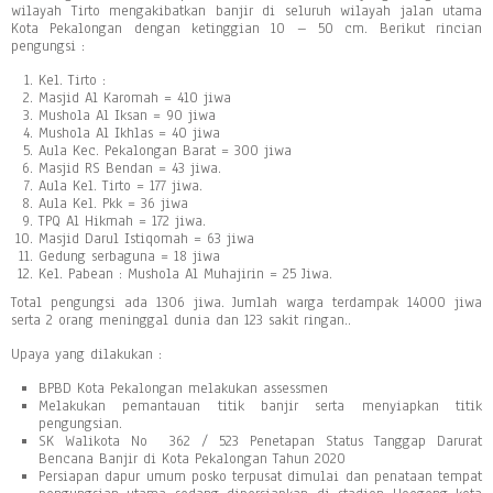
wilayah Tirto mengakibatkan banjir di seluruh wilayah jalan utama
Kota Pekalongan dengan ketinggian 10 – 50 cm. Berikut rincian
pengungsi :
Kel. Tirto :
Masjid Al Karomah = 410 jiwa
Mushola Al Iksan = 90 jiwa
Mushola Al Ikhlas = 40 jiwa
Aula Kec. Pekalongan Barat = 300 jiwa
Masjid RS Bendan = 43 jiwa.
Aula Kel. Tirto = 177 jiwa.
Aula Kel. Pkk = 36 jiwa
TPQ Al Hikmah = 172 jiwa.
Masjid Darul Istiqomah = 63 jiwa
Gedung serbaguna = 18 jiwa
Kel. Pabean : Mushola Al Muhajirin = 25 Jiwa.
Total pengungsi ada 1306 jiwa. Jumlah warga terdampak 14000 jiwa
serta 2 orang meninggal dunia dan 123 sakit ringan..
Upaya yang dilakukan :
BPBD Kota Pekalongan melakukan assessmen
Melakukan pemantauan titik banjir serta menyiapkan titik
pengungsian.
SK Walikota No 362 / 523 Penetapan Status Tanggap Darurat
Bencana Banjir di Kota Pekalongan Tahun 2020
Persiapan dapur umum posko terpusat dimulai dan penataan tempat