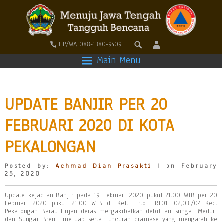
HP/WA 088-1380-9409
Main Menu
UPDATE BANJIR PER 20
FEBRUARI 2020 DI KOTA
PEKALONGAN
Posted by:
Achmad Dian Prasakti
| on February
25, 2020
Update kejadian Banjir pada 19 Februari 2020 pukul 21.00 WIB per 20
Februari 2020 pukul 21.00 WIB di Kel. Tirto RT01, 02,03,/04 Kec.
Pekalongan Barat. Hujan deras mengakibatkan debit air sungai Meduri
dan Sungai Bremi meluap serta luncuran drainase yang mengarah ke