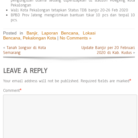
pengungsian utama sedang dipersiapkan di stadion Hoegeng kota
Pekalongan
Wali Kota Pekalongan tetapkan Status TDB banjir 20-26 Feb 2020
BPBD Prov Jateng mengirimkan bantuan tikar 10 pcs dan terpal 10
pcs.
Posted in
Banjir
,
Laporan Bencana
,
Lokasi
Bencana
,
Pekalongan Kota
|
No Comments »
«
Tanah longsor di Kota
Update Banjir per 20 Februari
Semarang
2020 di Kab. Kudus
»
LEAVE A REPLY
Your email address will not be published.
Required fields are marked
*
Comment
*