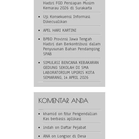
Hadiri FGD Persiapan Musim
Kemarau 2026 di Surakarta
Uji Konsekuensi Informasi
Dikecualikan
APEL HARI KARTINI
BPBD Provinsi Jawa Tengah
Hadiri dan Berkontribusi dalam
Penyusunan Bahan Pendamping
SPAB
SIMULASI BENCANA KEBAKARAN
GEDUNG SEKOLAH DI SMA
LABORATORIUM UPGRIS KOTA
SEMARANG, 14 APRIL 2026
KOMENTAR ANDA
khamid
on
fitur Pengendalian
Kas berbasis aplikasi
indah
on
Daftar Pejabat
ANA
on
Longsor di Desa