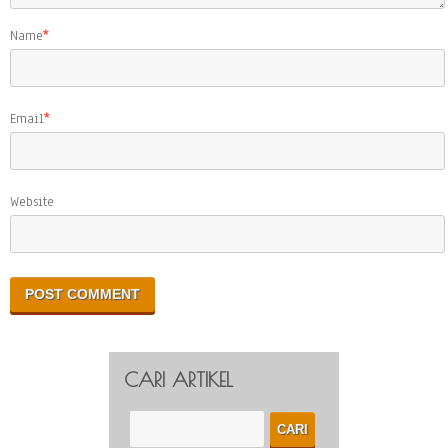
Name
*
Email
*
Website
CARI ARTIKEL