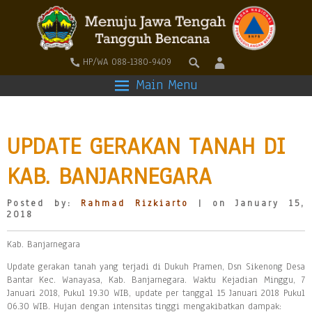
HP/WA 088-1380-9409
Main Menu
UPDATE GERAKAN TANAH DI
KAB. BANJARNEGARA
Posted by:
Rahmad Rizkiarto
| on January 15,
2018
Kab. Banjarnegara
Update gerakan tanah yang terjadi di Dukuh Pramen, Dsn Sikenong Desa
Bantar Kec. Wanayasa, Kab. Banjarnegara. Waktu Kejadian Minggu, 7
Januari 2018, Pukul 19.30 WIB, update per tanggal 15 Januari 2018 Pukul
06.30 WIB. Hujan dengan intensitas tinggi mengakibatkan dampak: