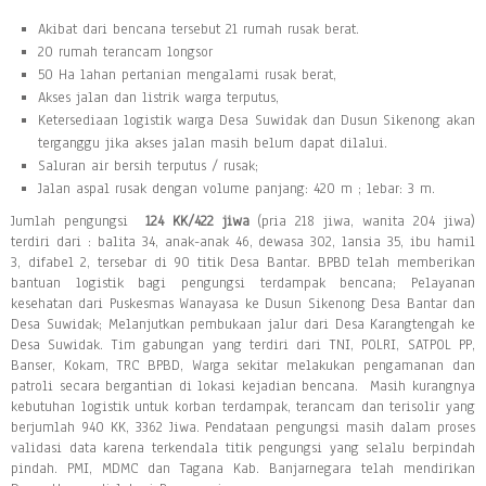
Akibat dari bencana tersebut 21 rumah rusak berat.
20 rumah terancam longsor
50 Ha lahan pertanian mengalami rusak berat,
Akses jalan dan listrik warga terputus,
Ketersediaan logistik warga Desa Suwidak dan Dusun Sikenong akan
terganggu jika akses jalan masih belum dapat dilalui.
Saluran air bersih terputus / rusak;
Jalan aspal rusak dengan volume panjang: 420 m ; lebar: 3 m.
Jumlah pengungsi
124 KK/422 jiwa
(pria 218 jiwa, wanita 204 jiwa)
terdiri dari : balita 34, anak-anak 46, dewasa 302, lansia 35, ibu hamil
3, difabel 2, tersebar di 90 titik Desa Bantar. BPBD telah memberikan
bantuan logistik bagi pengungsi terdampak bencana; Pelayanan
kesehatan dari Puskesmas Wanayasa ke Dusun Sikenong Desa Bantar dan
Desa Suwidak; Melanjutkan pembukaan jalur dari Desa Karangtengah ke
Desa Suwidak. Tim gabungan yang terdiri dari TNI, POLRI, SATPOL PP,
Banser, Kokam, TRC BPBD, Warga sekitar melakukan pengamanan dan
patroli secara bergantian di lokasi kejadian bencana. Masih kurangnya
kebutuhan logistik untuk korban terdampak, terancam dan terisolir yang
berjumlah 940 KK, 3362 Jiwa. Pendataan pengungsi masih dalam proses
validasi data karena terkendala titik pengungsi yang selalu berpindah
pindah. PMI, MDMC dan Tagana Kab. Banjarnegara telah mendirikan