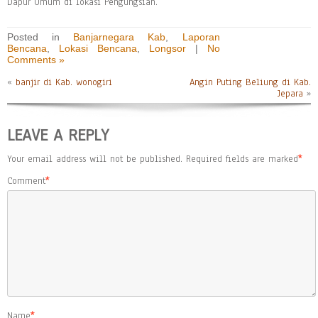
Dapur Umum di lokasi Pengungsian.
Posted in
Banjarnegara Kab
,
Laporan
Bencana
,
Lokasi Bencana
,
Longsor
|
No
Comments »
«
banjir di Kab. wonogiri
Angin Puting Beliung di Kab.
Jepara
»
LEAVE A REPLY
Your email address will not be published.
Required fields are marked
*
Comment
*
Name
*