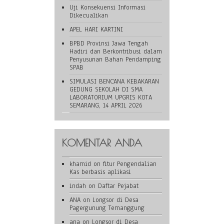
Uji Konsekuensi Informasi
Dikecualikan
APEL HARI KARTINI
BPBD Provinsi Jawa Tengah
Hadiri dan Berkontribusi dalam
Penyusunan Bahan Pendamping
SPAB
SIMULASI BENCANA KEBAKARAN
GEDUNG SEKOLAH DI SMA
LABORATORIUM UPGRIS KOTA
SEMARANG, 14 APRIL 2026
KOMENTAR ANDA
khamid
on
fitur Pengendalian
Kas berbasis aplikasi
indah
on
Daftar Pejabat
ANA
on
Longsor di Desa
Pagergunung Temanggung
ana
on
Longsor di Desa