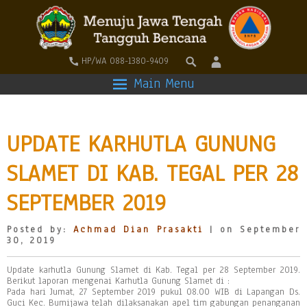
HP/WA 088-1380-9409
Main Menu
UPDATE KARHUTLA GUNUNG
SLAMET DI KAB. TEGAL PER 28
SEPTEMBER 2019
Posted by:
Achmad Dian Prasakti
| on September
30, 2019
Update karhutla Gunung Slamet di Kab. Tegal per 28 September 2019.
Berikut laporan mengenai Karhutla Gunung Slamet di :
Pada hari Jumat, 27 September 2019 pukul 08.00 WIB di Lapangan Ds.
Guci Kec. Bumijawa telah dilaksanakan apel tim gabungan penanganan