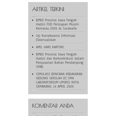
ARTIKEL TERKINI
BPBD Provinsi Jawa Tengah
Hadiri FGD Persiapan Musim
Kemarau 2026 di Surakarta
Uji Konsekuensi Informasi
Dikecualikan
APEL HARI KARTINI
BPBD Provinsi Jawa Tengah
Hadiri dan Berkontribusi dalam
Penyusunan Bahan Pendamping
SPAB
SIMULASI BENCANA KEBAKARAN
GEDUNG SEKOLAH DI SMA
LABORATORIUM UPGRIS KOTA
SEMARANG, 14 APRIL 2026
KOMENTAR ANDA