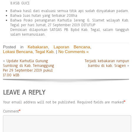
8.KSB GUCI
Bahwa hasil dari evaluasi semua titik api sudah dinyatakan padam.
Bahwa luas hutan yang terbakar 208ha
Bahwa Posko penanganan Karhutla lereng G. Slamet wilayah Kab.
Tegal per hari Jumat, 27 September 2019 DITUTUP
Demikian dilaporkan SATGAS PB Bpbd Kab. Tegal, salam tangguh
salam kemanusiaan.
Posted in
Kebakaran
,
Laporan Bencana
,
Lokasi Bencana
,
Tegal Kab.
|
No Comments »
«
Update Karhutla Gunung
Terjadi kebakaran rumpun
Sumbing di Kab. Temanggung
bambu di kab. Sragen
»
Per 29 September 2019 pukul
17.00 WIB
LEAVE A REPLY
Your email address will not be published.
Required fields are marked
*
Comment
*