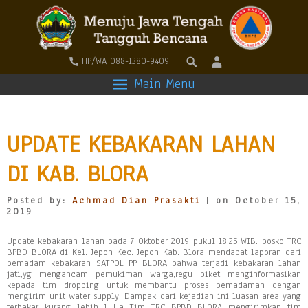
HP/WA 088-1380-9409
Main Menu
UPDATE KEBAKARAN LAHAN
DI KAB. BLORA
Posted by:
Achmad Dian Prasakti
| on October 15,
2019
Update kebakaran lahan pada 7 Oktober 2019 pukul 18.25 WIB. posko TRC
BPBD BLORA di Kel. Jepon Kec. Jepon Kab. Blora mendapat laporan dari
pemadam kebakaran SATPOL PP BLORA bahwa terjadi kebakaran lahan
jati,yg mengancam pemukiman warga,regu piket menginformasikan
kepada tim dropping untuk membantu proses pemadaman dengan
mengirim unit water supply. Dampak dari kejadian ini luasan area yang
terbakar kurang lebih 1 Ha Tim TRC BPBD BLORA mengirimkan tim