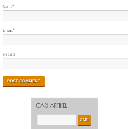
Name
*
Email
*
Website
CARI ARTIKEL