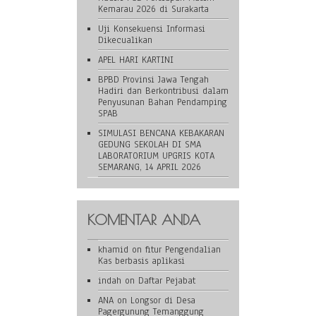
Kemarau 2026 di Surakarta
Uji Konsekuensi Informasi
Dikecualikan
APEL HARI KARTINI
BPBD Provinsi Jawa Tengah
Hadiri dan Berkontribusi dalam
Penyusunan Bahan Pendamping
SPAB
SIMULASI BENCANA KEBAKARAN
GEDUNG SEKOLAH DI SMA
LABORATORIUM UPGRIS KOTA
SEMARANG, 14 APRIL 2026
KOMENTAR ANDA
khamid
on
fitur Pengendalian
Kas berbasis aplikasi
indah
on
Daftar Pejabat
ANA
on
Longsor di Desa
Pagergunung Temanggung