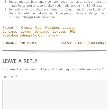
Suplai matrial batu untuk pembronjongan samapai dengan hari ini
masih berlangsung diperkirakan sudah ada sekitar +/- 30 M3 batu.
Sementara kondisi diwilayah dusun citulang mandali dan kondusif.
Stock logisitik permakanan untuk pengungsi samapai dengan hari
ini dan 1 Minggu kedepan aman.
Posted in
Cilacap Kab
,
Kegiatan
,
Laporan
Bencana
,
Lokasi Bencana
,
Longsor
,
PIB
Pusdalops Jateng
|
No Comments »
«
ANGIN DI KAB. CILACAP
LONGSOR DI KAB. TEMANGGUNG
»
LEAVE A REPLY
Your email address will not be published.
Required fields are marked
*
Comment
*