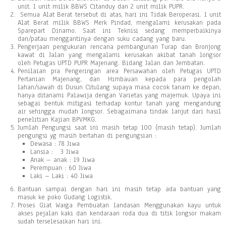
unit. 1 unit milik BBWS Citanduy dan 2 unit milik PUPR.
Semua Alat Berat tersebut di atas, hari ini Tidak Beroperasi. 1 unit
Alat Berat milik BBWS Merk Pindad, mengalami kerusakan pada
Sparepart Dinamo. Saat ini Teknisi sedang memperbaikinya
dan/patau menggantinya dengan suku cadang yang baru.
Pengerjaan pengukuran rencana pembangunan Turap dan Bronjong
kawat di Jalan yang mengalami kerusakan akibat tanah longsor
oleh Petugas UPTD PUPR Majenang. Bidang Jalan dan Jembatan.
Penilaian pra Pengeringan area Persawahan oleh Petugas UPTD
Pertanian Majenang, dan Himbauan kepada para pengolah
lahan/sawah di Dusun Citulang supaya masa cocok tanam ke depan,
hanya ditanami Palawija dengan Varietas yang majemuk. Upaya ini
sebagai bentuk mitigasi terhadap kontur tanah yang mengandung
air sehingga mudah longsor. Sebagaimana tindak lanjut dari hasil
penelitian Kajian BPVMKG.
Jumlah Pengungsi saat ini masih tetap 100 (masih tetap). Jumlah
pengungsi yg masih bertahan di pengungsian :
Dewasa : 78 Jiwa
Lansia : 3 Jiwa
Anak – anak : 19 Jiwa
Perempuan : 60 Jiwa
Laki – Laki : 40 Jiwa
Bantuan sampai dengan hari ini masih tetap ada bantuan yang
masuk ke poko Gudang Logistik.
Proses Giat Warga Pembuatan landasan Menggunakan kayu untuk
akses pejalan kaki dan kendaraan roda dua di titik longsor makam
sudah terselesaikan hari ini.