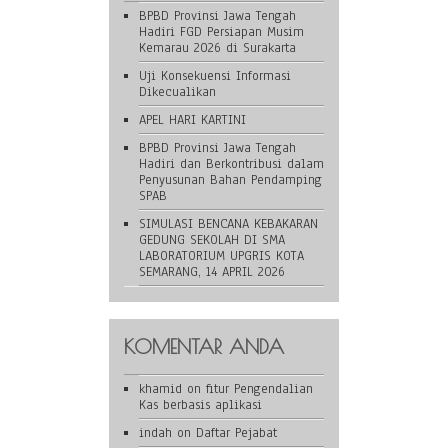
BPBD Provinsi Jawa Tengah
Hadiri FGD Persiapan Musim
Kemarau 2026 di Surakarta
Uji Konsekuensi Informasi
Dikecualikan
APEL HARI KARTINI
BPBD Provinsi Jawa Tengah
Hadiri dan Berkontribusi dalam
Penyusunan Bahan Pendamping
SPAB
SIMULASI BENCANA KEBAKARAN
GEDUNG SEKOLAH DI SMA
LABORATORIUM UPGRIS KOTA
SEMARANG, 14 APRIL 2026
KOMENTAR ANDA
khamid
on
fitur Pengendalian
Kas berbasis aplikasi
indah
on
Daftar Pejabat