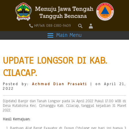
HP/WA 088-1380-9409
Main Menu
UPDATE LONGSOR DI KAB.
CILACAP.
Posted by:
Achmad Dian Prasakti
| on April 21,
2022
(Update) Banjir dan Tanah Longsor pada 14 April 2022 Pukul 17.00 WIB di
Desa Kutabima Kec. Cimanggu Kab. Cilacap, tanggal kejadian 31 Maret
2022.
Hasil Kemajuan:
Bantuan Alat Berat Exavator di Dusun Citulang per hari ini hanya 3