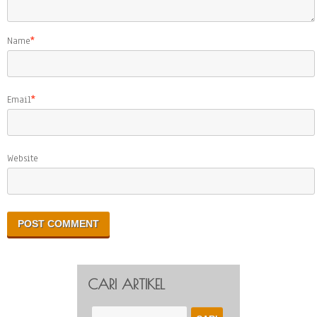
Name
*
Email
*
Website
CARI ARTIKEL