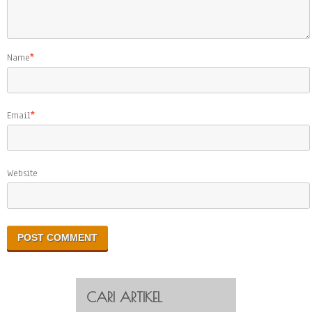
Name
*
Email
*
Website
CARI ARTIKEL