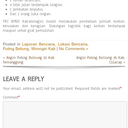
1 rumah terancam,
4 titik jalan terdampak longsor,
1 jembatan terputus,
Dan 1 orang luka ringan.
TRC BPBD Kab.Wonogiri masih melakukan pendataan jumlah korban,
kerusakan dan kerugian. Dukungan logistik bagi korban terdampak
maupun untuk giat pemulihan.
Posted in
Laporan Bencana
,
Lokasi Bencana
,
Puting Beliung
,
Wonogiri Kab
|
No Comments »
«
Angin Puting Beliung di Kab.
Angin Puting Beliung di Kab.
Temanggung
Cilacap
»
LEAVE A REPLY
Your email address will not be published.
Required fields are marked
*
Comment
*