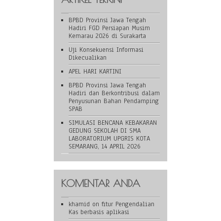
BPBD Provinsi Jawa Tengah
Hadiri FGD Persiapan Musim
Kemarau 2026 di Surakarta
Uji Konsekuensi Informasi
Dikecualikan
APEL HARI KARTINI
BPBD Provinsi Jawa Tengah
Hadiri dan Berkontribusi dalam
Penyusunan Bahan Pendamping
SPAB
SIMULASI BENCANA KEBAKARAN
GEDUNG SEKOLAH DI SMA
LABORATORIUM UPGRIS KOTA
SEMARANG, 14 APRIL 2026
KOMENTAR ANDA
khamid
on
fitur Pengendalian
Kas berbasis aplikasi