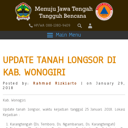
HP/WA 088-1380-9409
Main Menu
UPDATE TANAH LONGSOR DI
KAB. WONOGIRI
Posted by:
Rahmad Rizkiarto
| on January 29,
2018
Kab. Wonogiri
Update tanah longsor, waktu kejadian tanggal 25 Januari 2018. Lokasi
Kejadian :
Karangtengah (Ds. Temboro, Ds. Ngambarsari, Ds. Karangtengah)