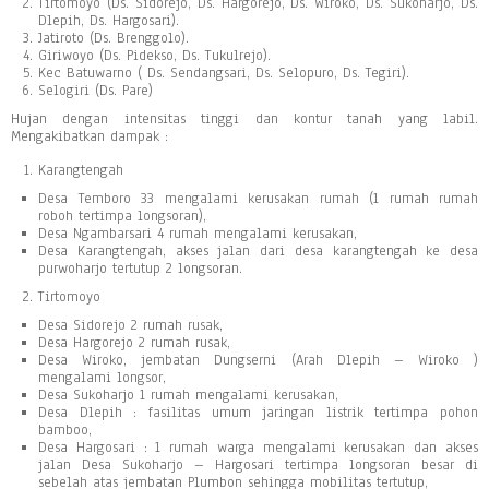
Tirtomoyo (Ds. Sidorejo, Ds. Hargorejo, Ds. Wiroko, Ds. Sukoharjo, Ds.
Dlepih, Ds. Hargosari).
Jatiroto (Ds. Brenggolo).
Giriwoyo (Ds. Pidekso, Ds. Tukulrejo).
Kec Batuwarno ( Ds. Sendangsari, Ds. Selopuro, Ds. Tegiri).
Selogiri (Ds. Pare)
Hujan dengan intensitas tinggi dan kontur tanah yang labil.
Mengakibatkan dampak :
Karangtengah
Desa Temboro 33 mengalami kerusakan rumah (1 rumah rumah
roboh tertimpa longsoran),
Desa Ngambarsari 4 rumah mengalami kerusakan,
Desa Karangtengah, akses jalan dari desa karangtengah ke desa
purwoharjo tertutup 2 longsoran.
Tirtomoyo
Desa Sidorejo 2 rumah rusak,
Desa Hargorejo 2 rumah rusak,
Desa Wiroko, jembatan Dungserni (Arah Dlepih – Wiroko )
mengalami longsor,
Desa Sukoharjo 1 rumah mengalami kerusakan,
Desa Dlepih : fasilitas umum jaringan listrik tertimpa pohon
bamboo,
Desa Hargosari : 1 rumah warga mengalami kerusakan dan akses
jalan Desa Sukoharjo – Hargosari tertimpa longsoran besar di
sebelah atas jembatan Plumbon sehingga mobilitas tertutup,