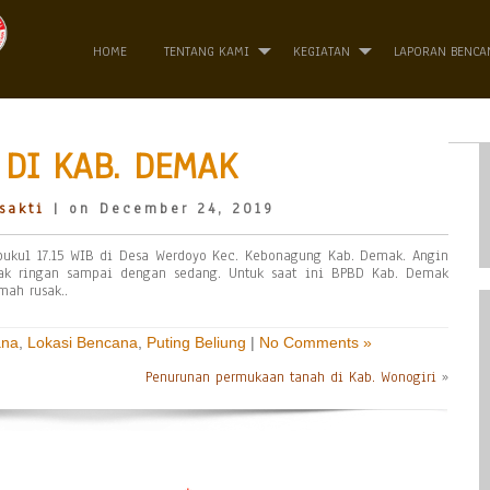
HOME
TENTANG KAMI
KEGIATAN
LAPORAN BENCA
DI KAB. DEMAK
sakti
| on December 24, 2019
ukul 17.15 WIB di Desa Werdoyo Kec. Kebonagung Kab. Demak. Angin
ak ringan sampai dengan sedang. Untuk saat ini BPBD Kab. Demak
ah rusak..
ana
,
Lokasi Bencana
,
Puting Beliung
|
No Comments »
Penurunan permukaan tanah di Kab. Wonogiri
»