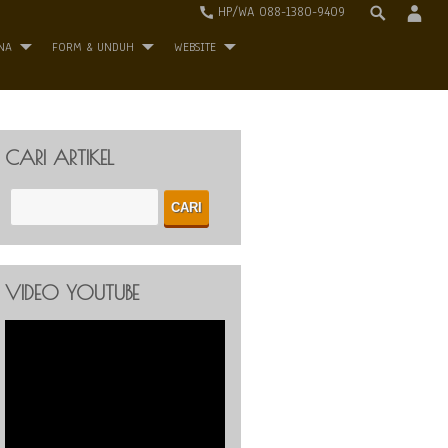
HP/WA 088-1380-9409
NA
FORM & UNDUH
WEBSITE
CARI ARTIKEL
VIDEO YOUTUBE