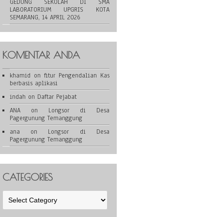
GEDUNG SEKOLAH DI SMA
LABORATORIUM UPGRIS KOTA
SEMARANG, 14 APRIL 2026
KOMENTAR ANDA
khamid
on
fitur Pengendalian Kas
berbasis aplikasi
indah
on
Daftar Pejabat
ANA
on
Longsor di Desa
Pagergunung Temanggung
ana
on
Longsor di Desa
Pagergunung Temanggung
CATEGORIES
Categories