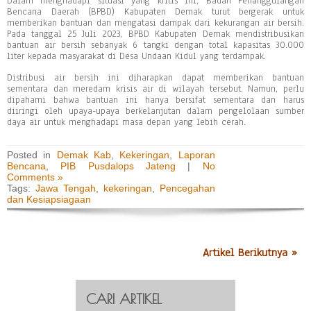
Dalam menghadapi situasi yang kritis ini, Badan Penanggulangan
Bencana Daerah (BPBD) Kabupaten Demak turut bergerak untuk
memberikan bantuan dan mengatasi dampak dari kekurangan air bersih.
Pada tanggal 25 Juli 2023, BPBD Kabupaten Demak mendistribusikan
bantuan air bersih sebanyak 6 tangki dengan total kapasitas 30.000
liter kepada masyarakat di Desa Undaan Kidul yang terdampak.
Distribusi air bersih ini diharapkan dapat memberikan bantuan
sementara dan meredam krisis air di wilayah tersebut. Namun, perlu
dipahami bahwa bantuan ini hanya bersifat sementara dan harus
diiringi oleh upaya-upaya berkelanjutan dalam pengelolaan sumber
daya air untuk menghadapi masa depan yang lebih cerah.
Posted in
Demak Kab
,
Kekeringan
,
Laporan
Bencana
,
PIB Pusdalops Jateng
|
No
Comments »
Tags:
Jawa Tengah
,
kekeringan
,
Pencegahan
dan Kesiapsiagaan
Artikel Berikutnya »
CARI ARTIKEL