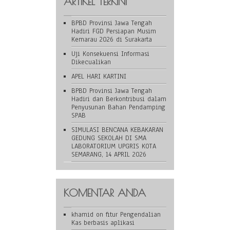
ARTIKEL TERKINI
BPBD Provinsi Jawa Tengah
Hadiri FGD Persiapan Musim
Kemarau 2026 di Surakarta
Uji Konsekuensi Informasi
Dikecualikan
APEL HARI KARTINI
BPBD Provinsi Jawa Tengah
Hadiri dan Berkontribusi dalam
Penyusunan Bahan Pendamping
SPAB
SIMULASI BENCANA KEBAKARAN
GEDUNG SEKOLAH DI SMA
LABORATORIUM UPGRIS KOTA
SEMARANG, 14 APRIL 2026
KOMENTAR ANDA
khamid
on
fitur Pengendalian
Kas berbasis aplikasi