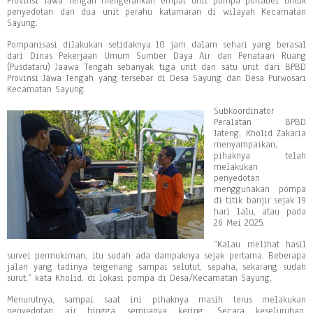
Provinsi Jawa Tengah mengerahkan empat unit pompa portabel untuk
penyedotan dan dua unit perahu katamaran di wilayah Kecamatan
Sayung.
Pompanisasi dilakukan setidaknya 10 jam dalam sehari yang berasal
dari Dinas Pekerjaan Umum Sumber Daya Air dan Penataan Ruang
(Pusdataru) Jaawa Tengah sebanyak tiga unit dan satu unit dari BPBD
Provinsi Jawa Tengah yang tersebar di Desa Sayung dan Desa Purwosari
Kecamatan Sayung.
Subkoordinator
Peralatan BPBD
Jateng, Kholid Zakaria
menyampaikan,
pihaknya telah
melakukan
penyedotan
menggunakan pompa
di titik banjir sejak 19
hari lalu, atau pada
26 Mei 2025.
“Kalau melihat hasil
survei permukiman, itu sudah ada dampaknya sejak pertama. Beberapa
jalan yang tadinya tergenang sampai selutut, sepaha, sekarang sudah
surut,” kata Kholid, di lokasi pompa di Desa/Kecamatan Sayung.
Menurutnya, sampai saat ini pihaknya masih terus melakukan
penyedotan air hingga semuanya kering. Secara keseluruhan,