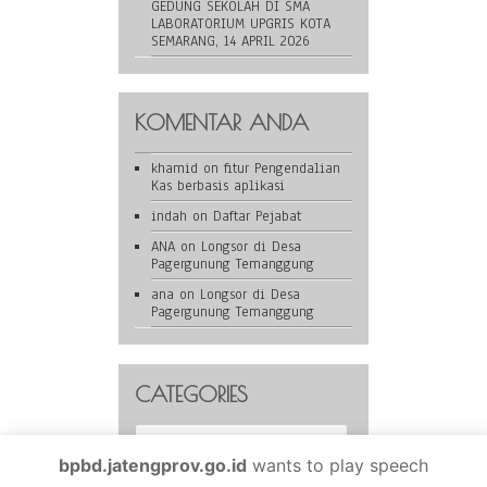
GEDUNG SEKOLAH DI SMA
LABORATORIUM UPGRIS KOTA
SEMARANG, 14 APRIL 2026
KOMENTAR ANDA
khamid
on
fitur Pengendalian
Kas berbasis aplikasi
indah
on
Daftar Pejabat
ANA
on
Longsor di Desa
Pagergunung Temanggung
ana
on
Longsor di Desa
Pagergunung Temanggung
CATEGORIES
Categories
bpbd.jatengprov.go.id
wants to play speech