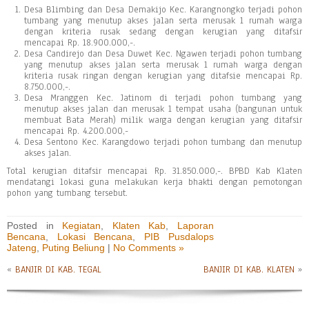
Desa Blimbing dan Desa Demakijo Kec. Karangnongko terjadi pohon
tumbang yang menutup akses jalan serta merusak 1 rumah warga
dengan kriteria rusak sedang dengan kerugian yang ditafsir
mencapai Rp. 18.900.000,-.
Desa Candirejo dan Desa Duwet Kec. Ngawen terjadi pohon tumbang
yang menutup akses jalan serta merusak 1 rumah warga dengan
kriteria rusak ringan dengan kerugian yang ditafsie mencapai Rp.
8.750.000,-.
Desa Mranggen Kec. Jatinom di terjadi pohon tumbang yang
menutup akses jalan dan merusak 1 tempat usaha (bangunan untuk
membuat Bata Merah) milik warga dengan kerugian yang ditafsir
mencapai Rp. 4.200.000,-
Desa Sentono Kec. Karangdowo terjadi pohon tumbang dan menutup
akses jalan.
Total kerugian ditafsir mencapai Rp. 31.850.000,-. BPBD Kab Klaten
mendatangi lokasi guna melakukan kerja bhakti dengan pemotongan
pohon yang tumbang tersebut.
Posted in
Kegiatan
,
Klaten Kab
,
Laporan
Bencana
,
Lokasi Bencana
,
PIB Pusdalops
Jateng
,
Puting Beliung
|
No Comments »
«
BANJIR DI KAB. TEGAL
BANJIR DI KAB. KLATEN
»