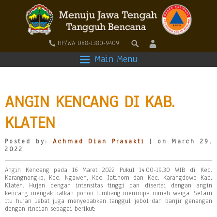
HP/WA 088-1380-9409
Main Menu
ANGIN KENCANG DI KAB.
KLATEN
Posted by:
Achmad Dian Prasakti
| on March 29,
2022
Angin Kencang pada 16 Maret 2022 Pukul 14.00-19.30 WIB di Kec.
Karangnongko, Kec. Ngawen, Kec. Jatinom dan Kec. Karangdowo Kab.
Klaten. Hujan dengan intensitas tinggi dan disertai dengan angin
kencang mengakibatkan pohon tumbang menimpa rumah warga. Selain
itu hujan lebat juga menyebabkan tanggul jebol dan banjir genangan
dengan rincian sebagai berikut: