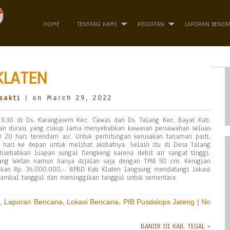
HOME
TENTANG KAMI
KEGIATAN
LAPORAN BENCA
KLATEN
sakti
| on March 29, 2022
19.30 di Ds. Karangasem Kec. Cawas dan Ds. Talang Kec. Bayat Kab.
 dan durasi yang cukup lama menyebabkan kawasan persawahan seluas
20 hari terendam air. Untuk perhitungan kerusakan tanaman padi,
 hari ke depan untuk melihat akibatnya. Selain itu di Desa Talang
disebabkan luapan sungai Dengkeng karena debit air sangat tinggi.
lang Wetan namun hanya dijalan saja dengan TMA 50 cm. Kerugian
akan Rp. 36.000.000,-. BPBD Kab Klaten langsung mendatangi lokasi
mbal tanggul dan meninggikan tanggul untuk sementara.
,
Laporan Bencana
,
Lokasi Bencana
,
PIB Pusdalops Jateng
|
No
BANJIR DI KAB. TEGAL
»