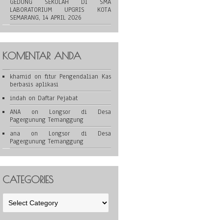
GEDUNG SEKOLAH DI SMA
LABORATORIUM UPGRIS KOTA
SEMARANG, 14 APRIL 2026
KOMENTAR ANDA
khamid
on
fitur Pengendalian Kas
berbasis aplikasi
indah
on
Daftar Pejabat
ANA
on
Longsor di Desa
Pagergunung Temanggung
ana
on
Longsor di Desa
Pagergunung Temanggung
CATEGORIES
Categories