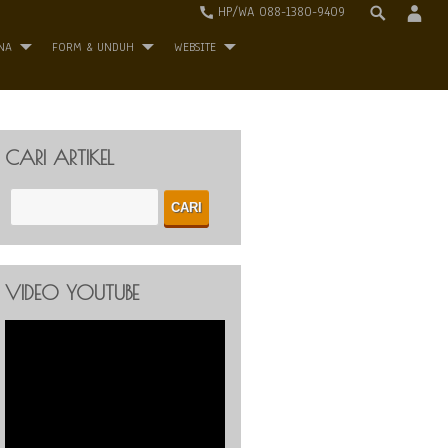
HP/WA 088-1380-9409
NA
FORM & UNDUH
WEBSITE
CARI ARTIKEL
VIDEO YOUTUBE