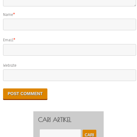
Name
*
Email
*
Website
CARI ARTIKEL