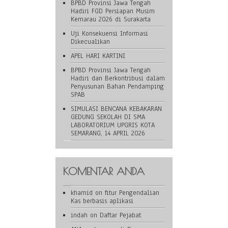
BPBD Provinsi Jawa Tengah
Hadiri FGD Persiapan Musim
Kemarau 2026 di Surakarta
Uji Konsekuensi Informasi
Dikecualikan
APEL HARI KARTINI
BPBD Provinsi Jawa Tengah
Hadiri dan Berkontribusi dalam
Penyusunan Bahan Pendamping
SPAB
SIMULASI BENCANA KEBAKARAN
GEDUNG SEKOLAH DI SMA
LABORATORIUM UPGRIS KOTA
SEMARANG, 14 APRIL 2026
KOMENTAR ANDA
khamid
on
fitur Pengendalian
Kas berbasis aplikasi
indah
on
Daftar Pejabat