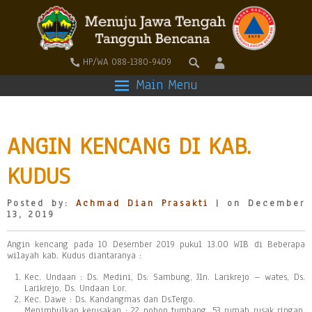
HP/WA 088-1380-9409
Main Menu
ANGIN KENCANG DI KAB.
KUDUS
Posted by:
Achmad Dian Prasakti
| on December
13, 2019
Angin kencang pada 10 Desember 2019 pukul 13.00 WIB di Beberapa
wilayah kab. Kudus diantaranya :
Kec. Undaan : Ds. Medini, Ds. Sambung, Jln. Larikrejo – wates, Ds.
Larikrejo, Ds. Undaan Lor.
Kec. Dawe : Ds. Kandangmas dan Ds.Tergo.
Menimbulkan kerusakan : 22 pohon tumbang ,53 rumah rusak ringan,