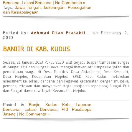
Bencana
,
Lokasi Bencana
|
No Comments »
Tags:
Jawa Tengah
,
kekeringan
,
Pencegahan
dan Kesiapsiagaan
Posted by:
Achmad Dian Prasakti
| on February 9,
2023
BANJIR DI KAB. KUDUS
Selasa, 31 Januari 2023 Pukul 21.30 WIB terjadi luapan/limpasan sungai
di Sungai Piji dan Sungai Dawe mengakibatkan air limpas ke jalan dan
pemukiman warga di Desa Temulus, Desa Golantepus, Desa Kesambi,
Desa Mejobo, Kecamatan Mejobo. BPBD Kab. Kudus melakukan
assessment ke lokasi bencana dan Pegawai kecamatan dengan muspika,
pemdes, relawan dan masyarakat siaga banjir di sepanjang Sungai Piji
dan Sungai dawe diwilayah Kecamatan Mejobo.
Posted in
Banjir
,
Kudus Kab
,
Laporan
Bencana
,
Lokasi Bencana
,
PIB Pusdalops
Jateng
|
No Comments »