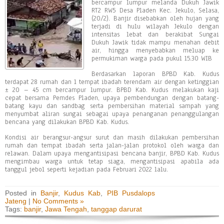
bercampur lumpur melanda Dukuh Jawik
RT2 RW5 Desa Pladen Kec. Jekulo, Selasa,
(20/2). Banjir disebabkan oleh hujan yang
terjadi di hulu wilayah Jekulo dengan
intensitas lebat dan berakibat Sungai
Dukuh Jawik tidak mampu menahan debit
air, hingga menyebabkan meluap ke
permukiman warga pada pukul 15.30 WIB
Berdasarkan laporan BPBD Kab. Kudus
terdapat 28 rumah dan 1 tempat ibadah terendam air dengan ketinggian
± 20 – 45 cm bercampur lumpur. BPBD Kab. Kudus melakukan kaji
cepat bersama Pemdes Pladen, upaya pembendungan dengan batang-
batang kayu dan sandbag serta pembersihan material sampah yang
menyumbat aliran sungai sebagai upaya penanganan penanggulangan
bencana yang dilakukan BPBD Kab. Kudus.
Kondisi air berangsur-angsur surut dan masih dilakukan pembersihan
rumah dan tempat ibadah serta jalan-jalan protokol oleh warga dan
relawan. Dalam upaya mengantisipasi bencana banjir, BPBD Kab. Kudus
mengimbau warga untuk tetap siaga, mengantisipasi apabila ada
tanggul jebol seperti kejadian pada Februari 2022 lalu.
Posted in
Banjir
,
Kudus Kab
,
PIB Pusdalops
Jateng
|
No Comments »
Tags:
banjir
,
Jawa Tengah
,
tanggap darurat