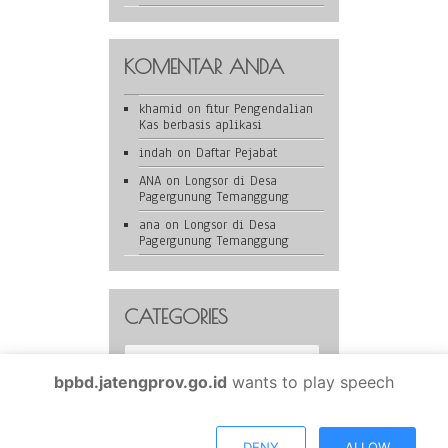
KOMENTAR ANDA
khamid
on
fitur Pengendalian
Kas berbasis aplikasi
indah
on
Daftar Pejabat
ANA
on
Longsor di Desa
Pagergunung Temanggung
ana
on
Longsor di Desa
Pagergunung Temanggung
CATEGORIES
Categories
bpbd.jatengprov.go.id
wants to play speech
BPBD Provinsi Jawa Tengah is proudly powered by
WordPress
DENY
ALLOW