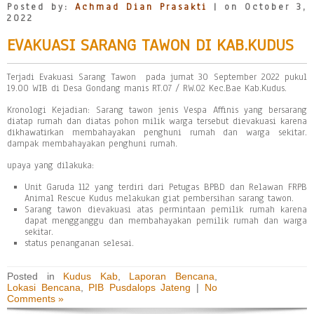
Posted by:
Achmad Dian Prasakti
| on October 3,
2022
EVAKUASI SARANG TAWON DI KAB.KUDUS
Terjadi Evakuasi Sarang Tawon pada jumat 30 September 2022 pukul
19.00 WIB di Desa Gondang manis RT.07 / RW.02 Kec.Bae Kab.Kudus.
Kronologi Kejadian: Sarang tawon jenis Vespa Affinis yang bersarang
diatap rumah dan diatas pohon milik warga tersebut dievakuasi karena
dikhawatirkan membahayakan penghuni rumah dan warga sekitar.
dampak membahayakan penghuni rumah.
upaya yang dilakuka:
Unit Garuda 112 yang terdiri dari Petugas BPBD dan Relawan FRPB
Animal Rescue Kudus melakukan giat pembersihan sarang tawon.
Sarang tawon dievakuasi atas permintaan pemilik rumah karena
dapat mengganggu dan membahayakan pemilik rumah dan warga
sekitar.
status penanganan selesai.
Posted in
Kudus Kab
,
Laporan Bencana
,
Lokasi Bencana
,
PIB Pusdalops Jateng
|
No
Comments »