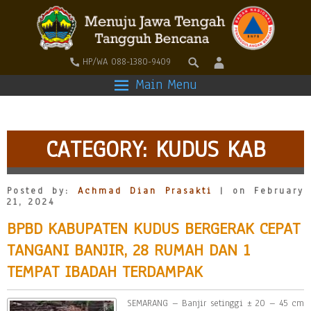
HP/WA 088-1380-9409
Main Menu
CATEGORY:
KUDUS KAB
Posted by:
Achmad Dian Prasakti
| on February
21, 2024
BPBD KABUPATEN KUDUS BERGERAK CEPAT
TANGANI BANJIR, 28 RUMAH DAN 1
TEMPAT IBADAH TERDAMPAK
SEMARANG – Banjir setinggi ± 20 – 45 cm