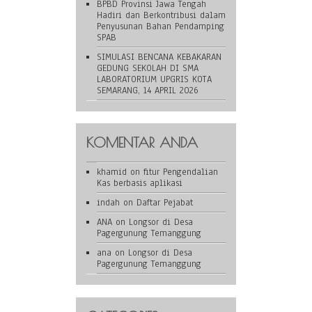
BPBD Provinsi Jawa Tengah
Hadiri dan Berkontribusi dalam
Penyusunan Bahan Pendamping
SPAB
SIMULASI BENCANA KEBAKARAN
GEDUNG SEKOLAH DI SMA
LABORATORIUM UPGRIS KOTA
SEMARANG, 14 APRIL 2026
KOMENTAR ANDA
khamid
on
fitur Pengendalian
Kas berbasis aplikasi
indah
on
Daftar Pejabat
ANA
on
Longsor di Desa
Pagergunung Temanggung
ana
on
Longsor di Desa
Pagergunung Temanggung