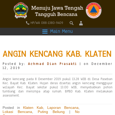
HP/WA 088-1380-9409
Main Menu
ANGIN KENCANG KAB. KLATEN
Posted by:
Achmad Dian Prasakti
| on December
12, 2019
Angin kencang pada 8 Desember 2019 pukul 13.28 WIB di Desa Paseban
Kec. Bayat Kab. Klaten. Hujan deras disertai angin kencang mengguyur
wilayah Kec. Bayat sekitar pukul 13.00 WIB, menyebabkan pohon
tumbang dan menimpa atap rumah. BPBD Kab. Klaten melakukan
assessment.
Posted in
Klaten Kab
,
Laporan Bencana
,
Lokasi Bencana
,
Puting Beliung
|
No