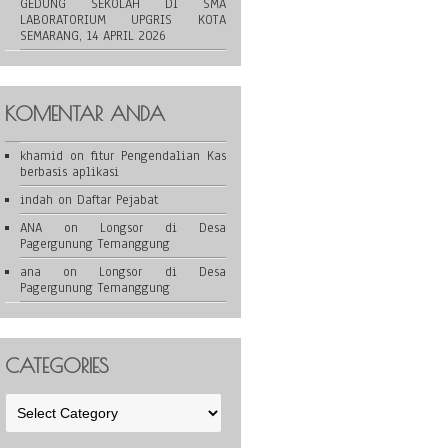
GEDUNG SEKOLAH DI SMA
LABORATORIUM UPGRIS KOTA
SEMARANG, 14 APRIL 2026
KOMENTAR ANDA
khamid
on
fitur Pengendalian Kas
berbasis aplikasi
indah
on
Daftar Pejabat
ANA
on
Longsor di Desa
Pagergunung Temanggung
ana
on
Longsor di Desa
Pagergunung Temanggung
CATEGORIES
Categories