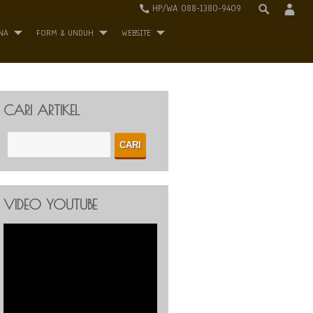
HP/WA 088-1380-9409
NA
FORM & UNDUH
WEBSITE
CARI ARTIKEL
VIDEO YOUTUBE