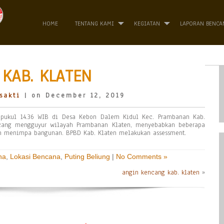
HOME
TENTANG KAMI
KEGIATAN
LAPORAN BENCA
KAB. KLATEN
sakti
| on December 12, 2019
pukul 14.36 WIB di Desa Kebon Dalem Kidul Kec. Prambanan Kab.
encang mengguyur wilayah Prambanan Klaten, menyebabkan beberapa
n menimpa bangunan. BPBD Kab. Klaten melakukan assessment.
na
,
Lokasi Bencana
,
Puting Beliung
|
No Comments »
angin kencang kab. klaten
»