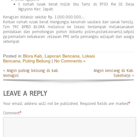
1 rumah rusak berat milik Ibu Tami di RT03 RW 01 Desa
Ngiyono Kec. Japah.
Kerugian ditaksir sekitar Rp. 1.000.000.000,-.
Korban rumah rusak berat mengungsi kerumah saudara dan sanak family.
Tim TRC BPBD BLORA meluncur ke lokasi terdampak melaksanakan
pendataan dan pemotongan pohon dibantu polres,polsek,koramil,satpol
pp,pemadam kebakaran ,relawan PMI serta pemangku wilayah dan warga
setempat.
Posted in
Blora Kab
,
Laporan Bencana
,
Lokasi
Bencana
,
Puting Beliung
|
No Comments »
«
Angin puting beliung di kab.
Angin kencang di Kab.
Wonogiri
Sukoharjo
»
LEAVE A REPLY
Your email address will not be published.
Required fields are marked
*
Comment
*