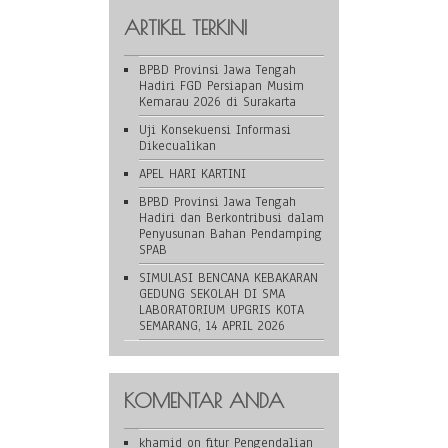
ARTIKEL TERKINI
BPBD Provinsi Jawa Tengah
Hadiri FGD Persiapan Musim
Kemarau 2026 di Surakarta
Uji Konsekuensi Informasi
Dikecualikan
APEL HARI KARTINI
BPBD Provinsi Jawa Tengah
Hadiri dan Berkontribusi dalam
Penyusunan Bahan Pendamping
SPAB
SIMULASI BENCANA KEBAKARAN
GEDUNG SEKOLAH DI SMA
LABORATORIUM UPGRIS KOTA
SEMARANG, 14 APRIL 2026
KOMENTAR ANDA
khamid
on
fitur Pengendalian