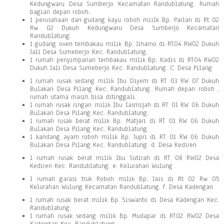
Kedungwaru Desa Sumberjo Kecamatan Randublatung. Rumah
bagian depan roboh.
1 perusahaan dan gudang kayu roboh miilk Bp. Parlan di Rt 02
Rw 02 Dukuh Kedungwaru Desa Sumberjo Kecamatan
Randublatung.
1 gudang oven tembakau milik Bp. Jiharno di RT04 RW02 Dukuh
Jali Desa Sumeberjo Kec. Randublatung.
1 rumah penyimpanan tembakau milik Bp. Kadis di RT04 RW02
Dukuh Jali Desa Sumeberjo Kec. Randublatung. C. Desa Pilang
1 rumah rusak sedang milik Ibu Diyem di RT 03 RW 07 Dukuh
Bulakan Desa Pilang Kec. Randublatung. Rumah depan roboh ,
rumah utama masih bisa ditinggali.
1 rumah rusak ringan milik Ibu Iasmijah di RT 01 RW 06 Dukuh
Bulakan Desa Pilang Kec. Randublatung.
1 rumah rusak berat milik Bp. Matjari di RT 01 RW 06 Dukuh
Bulakan Desa Pilang Kec. Randublatung.
1 kandang ayam roboh milik Bp. Jupri di RT 01 RW 06 Dukuh
Bulakan Desa Pilang Kec. Randublatung. d. Desa Kediren
1 rumah rusak berat milik Ibu Sutirah di RT 08 RW02 Desa
Kediren Kec. Randublatung. e. Kelurahan Wulung
1 rumah garasi truk Roboh milik Bp. Jais di Rt 02 Rw 05
Kelurahan Wulung Kecamatan Randublatung. f. Desa Kadengan
1 rumah rusak berat milik Bp. Siswanto di Desa Kadengan Kec.
Randublatung.
1 rumah rusak sedang milik Bp. Mudapar di RT02 RW02 Desa