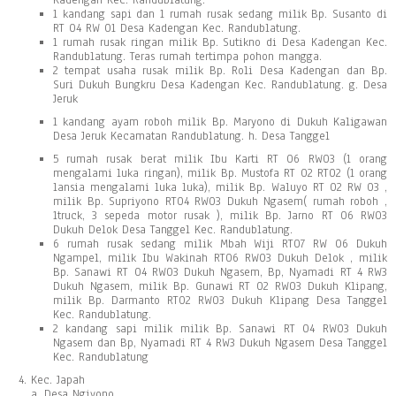
Kadengan Kec. Randublatung.
1 kandang sapi dan 1 rumah rusak sedang milik Bp. Susanto di
RT 04 RW 01 Desa Kadengan Kec. Randublatung.
1 rumah rusak ringan milik Bp. Sutikno di Desa Kadengan Kec.
Randublatung. Teras rumah tertimpa pohon mangga.
2 tempat usaha rusak milik Bp. Roli Desa Kadengan dan Bp.
Suri Dukuh Bungkru Desa Kadengan Kec. Randublatung. g. Desa
Jeruk
1 kandang ayam roboh milik Bp. Maryono di Dukuh Kaligawan
Desa Jeruk Kecamatan Randublatung. h. Desa Tanggel
5 rumah rusak berat milik Ibu Karti RT 06 RW03 (1 orang
mengalami luka ringan), milik Bp. Mustofa RT 02 RT02 (1 orang
lansia mengalami luka luka), milik Bp. Waluyo RT 02 RW 03 ,
milik Bp. Supriyono RT04 RW03 Dukuh Ngasem( rumah roboh ,
1truck, 3 sepeda motor rusak ), milik Bp. Jarno RT 06 RW03
Dukuh Delok Desa Tanggel Kec. Randublatung.
6 rumah rusak sedang milik Mbah Wiji RT07 RW 06 Dukuh
Ngampel, milik Ibu Wakinah RT06 RW03 Dukuh Delok , milik
Bp. Sanawi RT 04 RW03 Dukuh Ngasem, Bp, Nyamadi RT 4 RW3
Dukuh Ngasem, milik Bp. Gunawi RT 02 RW03 Dukuh Klipang,
milik Bp. Darmanto RT02 RW03 Dukuh Klipang Desa Tanggel
Kec. Randublatung.
2 kandang sapi milik milik Bp. Sanawi RT 04 RW03 Dukuh
Ngasem dan Bp, Nyamadi RT 4 RW3 Dukuh Ngasem Desa Tanggel
Kec. Randublatung
Kec. Japah
a. Desa Ngiyono