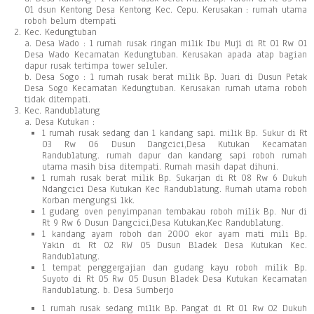
01 dsun Kentong Desa Kentong Kec. Cepu. Kerusakan : rumah utama
roboh belum dtempati
Kec. Kedungtuban
a. Desa Wado : 1 rumah rusak ringan milik Ibu Muji di Rt 01 Rw 01
Desa Wado Kecamatan Kedungtuban. Kerusakan apada atap bagian
dapur rusak tertimpa tower seluler.
b. Desa Sogo : 1 rumah rusak berat milik Bp. Juari di Dusun Petak
Desa Sogo Kecamatan Kedungtuban. Kerusakan rumah utama roboh
tidak ditempati.
Kec. Randublatung
a. Desa Kutukan :
1 rumah rusak sedang dan 1 kandang sapi. milik Bp. Sukur di Rt
03 Rw 06 Dusun Dangcici,Desa Kutukan Kecamatan
Randublatung. rumah dapur dan kandang sapi roboh rumah
utama masih bisa ditempati. Rumah masih dapat dihuni.
1 rumah rusak berat milik Bp. Sukarjan di Rt 08 Rw 6 Dukuh
Ndangcici Desa Kutukan Kec Randublatung. Rumah utama roboh
Korban mengungsi 1kk.
1 gudang oven penyimpanan tembakau roboh milik Bp. Nur di
Rt 9 Rw 6 Dusun Dangcici,Desa Kutukan,Kec Randublatung.
1 kandang ayam roboh dan 2000 ekor ayam mati mili Bp.
Yakin di Rt 02 RW 05 Dusun Bladek Desa Kutukan Kec.
Randublatung.
1 tempat penggergajian dan gudang kayu roboh milik Bp.
Suyoto di Rt 05 Rw 05 Dusun Bladek Desa Kutukan Kecamatan
Randublatung. b. Desa Sumberjo
1 rumah rusak sedang milik Bp. Pangat di Rt 01 Rw 02 Dukuh