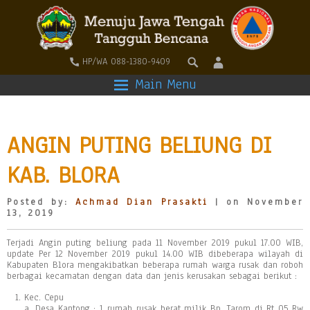
HP/WA 088-1380-9409
Main Menu
ANGIN PUTING BELIUNG DI
KAB. BLORA
Posted by:
Achmad Dian Prasakti
| on November
13, 2019
Terjadi Angin puting beliung pada 11 November 2019 pukul 17.00 WIB,
update Per 12 November 2019 pukul 14.00 WIB dibeberapa wilayah di
Kabupaten Blora mengakibatkan beberapa rumah warga rusak dan roboh
berbagai kecamatan dengan data dan jenis kerusakan sebagai berikut :
Kec. Cepu
a. Desa Kantong : 1 rumah rusak berat milik Bp. Tarom di Rt 05 Rw