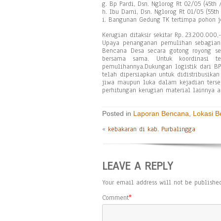
g. Bp Pardi, Dsn. Nglorog Rt 02/05 (45th 
h. Ibu Darni, Dsn. Nglorog Rt 01/05 (55th
i. Bangunan Gedung TK tertimpa pohon j
Kerugian ditaksir sekitar Rp. 23.200.000,-
Upaya penanganan pemulihan sebagian 
Bencana Desa secara gotong royong se
bersama sama. Untuk koordinasi ter
pemulihannya.Dukungan logistik dari B
telah dipersiapkan untuk didistribusik
jiwa maupun luka dalam kejadian terseb
perhitungan kerugian material lainnya a
Posted in
Laporan Bencana
,
Lokasi 
«
kebakaran di kab. Purbalingga
LEAVE A REPLY
Your email address will not be published
Comment
*