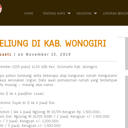
HOME
TENTANG KAMI
KEGIATAN
LAPORAN BENCA
ELIUNG DI KAB. WONOGIRI
sakti
| on November 13, 2019
vember 2019 pukul 14.30 WIB Kec. Girimarto Kab. Wonogiri.
apa pohon tumbang serta beberapa atap bangunan rumah mengalami
fikasi kerusakan ringan. Data awal pemukiman rumah yang terdampak
arto masing – masing atas nama :
to (1 kk 4 jiwa)Dsn. Losari
ikromo Suyat di (1 kk 4 jiwa) Dsn.
-.
Rohim ( 1kk 4 jiwa) Nglorog Rt 01/05 Kerugan Rp. 1.500.000,-
em Dsn. Nglorog Rt 01/05 (60th / 2 jiwa), Kerugian +/- 1.500.000
h / 3 jiwa), Kerugian +/- 1.200.000
1th / 5 jiwa), Kerugian +/- 1.500.000