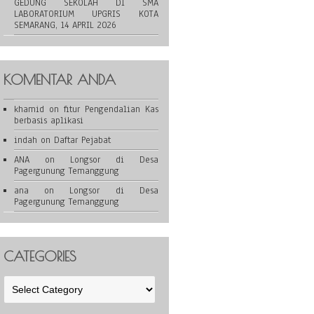
GEDUNG SEKOLAH DI SMA
LABORATORIUM UPGRIS KOTA
SEMARANG, 14 APRIL 2026
KOMENTAR ANDA
khamid
on
fitur Pengendalian Kas
berbasis aplikasi
indah
on
Daftar Pejabat
ANA
on
Longsor di Desa
Pagergunung Temanggung
ana
on
Longsor di Desa
Pagergunung Temanggung
CATEGORIES
Categories