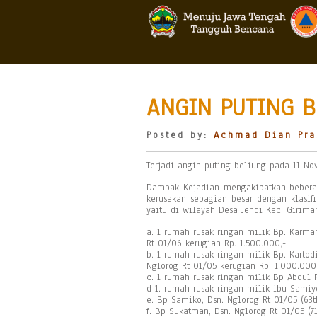
ANGIN PUTING B
Posted by:
Achmad Dian Pra
Terjadi angin puting beliung pada 11 No
Dampak Kejadian mengakibatkan beber
kerusakan sebagian besar dengan klasi
yaitu di wilayah Desa Jendi Kec. Girim
a. 1 rumah rusak ringan milik Bp. Karman
Rt 01/06 kerugian Rp. 1.500.000,-.
b. 1 rumah rusak ringan milik Bp. Kartod
Nglorog Rt 01/05 kerugian Rp. 1.000.000,
c. 1 rumah rusak ringan milik Bp Abdul 
d 1. rumah rusak ringan milik ibu Samiy
e. Bp Samiko, Dsn. Nglorog Rt 01/05 (63t
f. Bp Sukatman, Dsn. Nglorog Rt 01/05 (7