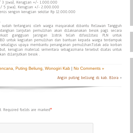
/ 3 jiwa), Kerugian +/- 1.000.000
 / 5 jiwa), Kerugian +/- 2.000.000
enis sengon kerugian sekitar Rp 12.000.000
.
sudah tertangani oleh warga masyarakat dibantu Relawan Tangguh
dangkan lanjutan pemulihan akan dilaksanakan besok pagi secara
kait gangguan jaringan listrik telah difasilitasi PLN untuk
PBD untuk kegiatan pemulihan dan bantuan kepada warga terdampak
an sekaligus upaya membantu penanganan pemulihan.Tidak ada korban
ut, kerugian material sementara sebagaimana tersebut diatas untuk
kan dilanjutkan besok .
Bencana
,
Puting Beliung
,
Wonogiri Kab
|
No Comments »
Angin puting beliung di kab. Blora
»
.
Required fields are marked
*