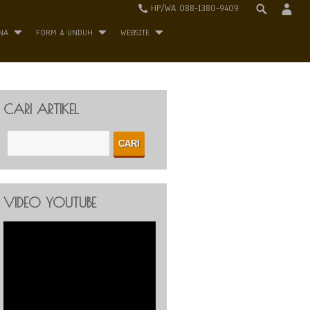
HP/WA 088-1380-9409
NA
FORM & UNDUH
WEBSITE
CARI ARTIKEL
VIDEO YOUTUBE