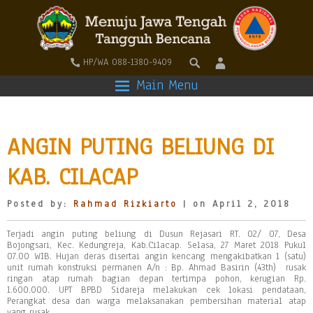
HP/WA 088-1380-9409
Main Menu
ANGIN PUTING BELIUNG DI
KAB. CILACAP
Posted by:
Rahmad Rizkiarto
| on April 2, 2018
Terjadi angin puting beliung di Dusun Rejasari RT. 02/ 07, Desa
Bojongsari, Kec. Kedungreja, Kab.Cilacap. Selasa, 27 Maret 2018 Pukul
07.00 WIB. Hujan deras disertai angin kencang mengakibatkan 1 (satu)
unit rumah konstruksi permanen A/n : Bp. Ahmad Basirin (43th) rusak
ringan atap rumah bagian depan tertimpa pohon, kerugian Rp.
1.600.000. UPT BPBD Sidareja melakukan cek lokasi pendataan,
Perangkat desa dan warga melaksanakan pembersihan material atap
yang rusak.