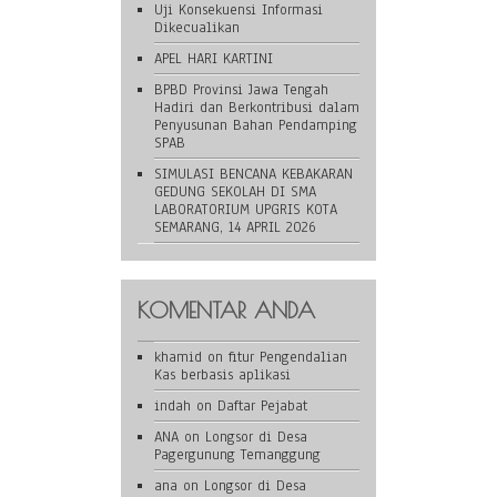
Uji Konsekuensi Informasi
Dikecualikan
APEL HARI KARTINI
BPBD Provinsi Jawa Tengah
Hadiri dan Berkontribusi dalam
Penyusunan Bahan Pendamping
SPAB
SIMULASI BENCANA KEBAKARAN
GEDUNG SEKOLAH DI SMA
LABORATORIUM UPGRIS KOTA
SEMARANG, 14 APRIL 2026
KOMENTAR ANDA
khamid
on
fitur Pengendalian
Kas berbasis aplikasi
indah
on
Daftar Pejabat
ANA
on
Longsor di Desa
Pagergunung Temanggung
ana
on
Longsor di Desa