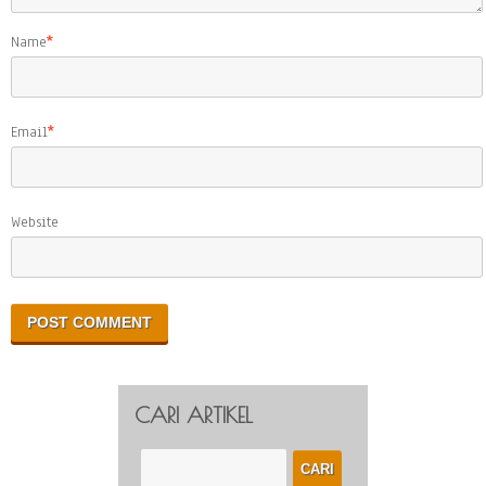
Name
*
Email
*
Website
CARI ARTIKEL