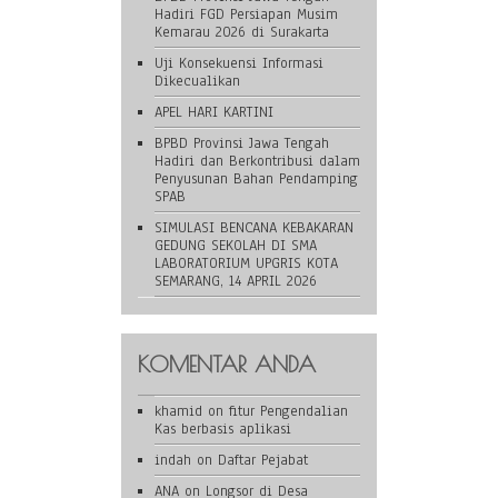
Hadiri FGD Persiapan Musim
Kemarau 2026 di Surakarta
Uji Konsekuensi Informasi
Dikecualikan
APEL HARI KARTINI
BPBD Provinsi Jawa Tengah
Hadiri dan Berkontribusi dalam
Penyusunan Bahan Pendamping
SPAB
SIMULASI BENCANA KEBAKARAN
GEDUNG SEKOLAH DI SMA
LABORATORIUM UPGRIS KOTA
SEMARANG, 14 APRIL 2026
KOMENTAR ANDA
khamid
on
fitur Pengendalian
Kas berbasis aplikasi
indah
on
Daftar Pejabat
ANA
on
Longsor di Desa