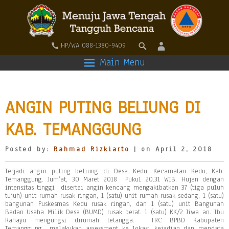
HP/WA 088-1380-9409
Main Menu
ANGIN PUTING BELIUNG DI
KAB. TEMANGGUNG
Posted by:
Rahmad Rizkiarto
| on April 2, 2018
Terjadi angin puting beliung di Desa Kedu, Kecamatan Kedu, Kab.
Temanggung. Jum’at, 30 Maret 2018 Pukul 20.31 WIB. Hujan dengan
intensitas tinggi disertai angin kencang mengakibatkan 37 (tiga puluh
tujuh) unit rumah rusak ringan, 1 (satu) unit rumah rusak sedang, 1 (satu)
bangunan Puskesmas Kedu rusak ringan, dan 1 (satu) unit Bangunan
Badan Usaha Milik Desa (BUMD) rusak berat. 1 (satu) KK/2 Jiwa an. Ibu
Rahayu mengungsi dirumah tetangga. TRC BPBD Kabupaten
Temanggung melakukan assessment ke lokasi kejadian dan mendata