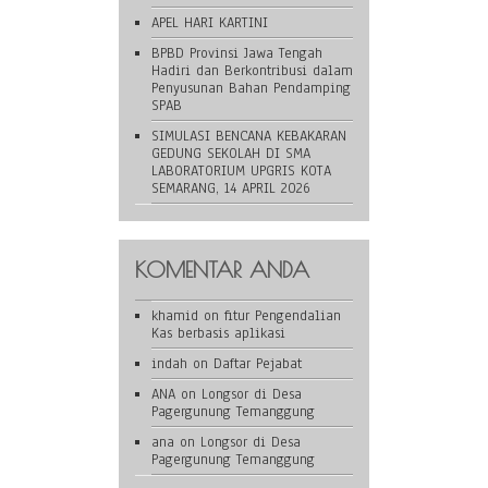
APEL HARI KARTINI
BPBD Provinsi Jawa Tengah
Hadiri dan Berkontribusi dalam
Penyusunan Bahan Pendamping
SPAB
SIMULASI BENCANA KEBAKARAN
GEDUNG SEKOLAH DI SMA
LABORATORIUM UPGRIS KOTA
SEMARANG, 14 APRIL 2026
KOMENTAR ANDA
khamid
on
fitur Pengendalian
Kas berbasis aplikasi
indah
on
Daftar Pejabat
ANA
on
Longsor di Desa
Pagergunung Temanggung
ana
on
Longsor di Desa
Pagergunung Temanggung