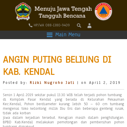
HP/WA 088-1380-9409
Main Menu
ANGIN PUTING BELIUNG DI
KAB. KENDAL
Posted by:
Rizki Nugroho Jati
| on April 2, 2019
Senin 1 April 2019 sekitar pukul 13.30 WIB telah terjadi pohon tumbang
di Komplek Pasar Kendal yang berada di Kelurahan Pekauman
Kec.Kendal, Pohon berdiameter kurang lebih 50 – 60 cm tumbang
mengenai toko kelontong milik Ibu Eni dan beberapa genteng rusak,
tidak ada korban
jiwa dalam kejadian tersebut. Kerugian masih dalam penghitungan.
BPBD Kab.Kendal melakukan pemotongan dan pembersihan pohon
tumbang dimaksud.