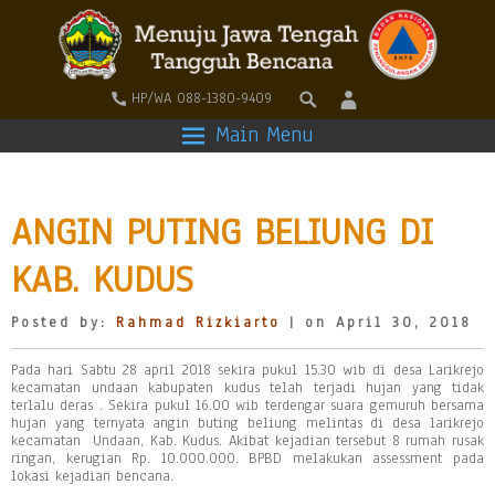
HP/WA 088-1380-9409
Main Menu
ANGIN PUTING BELIUNG DI
KAB. KUDUS
Posted by:
Rahmad Rizkiarto
| on April 30, 2018
Pada hari Sabtu 28 april 2018 sekira pukul 15.30 wib di desa Larikrejo
kecamatan undaan kabupaten kudus telah terjadi hujan yang tidak
terlalu deras . Sekira pukul 16.00 wib terdengar suara gemuruh bersama
hujan yang ternyata angin buting beliung melintas di desa larikrejo
kecamatan Undaan, Kab. Kudus. Akibat kejadian tersebut 8 rumah rusak
ringan, kerugian Rp. 10.000.000. BPBD melakukan assessment pada
lokasi kejadian bencana.