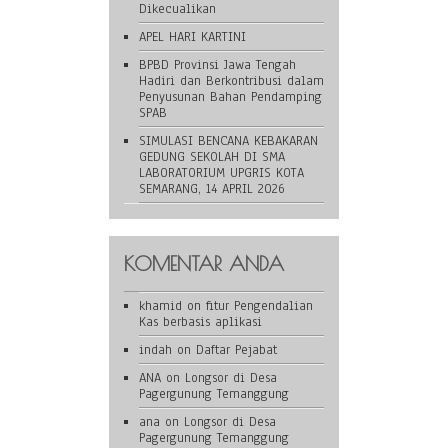
Dikecualikan
APEL HARI KARTINI
BPBD Provinsi Jawa Tengah
Hadiri dan Berkontribusi dalam
Penyusunan Bahan Pendamping
SPAB
SIMULASI BENCANA KEBAKARAN
GEDUNG SEKOLAH DI SMA
LABORATORIUM UPGRIS KOTA
SEMARANG, 14 APRIL 2026
KOMENTAR ANDA
khamid
on
fitur Pengendalian
Kas berbasis aplikasi
indah
on
Daftar Pejabat
ANA
on
Longsor di Desa
Pagergunung Temanggung
ana
on
Longsor di Desa
Pagergunung Temanggung