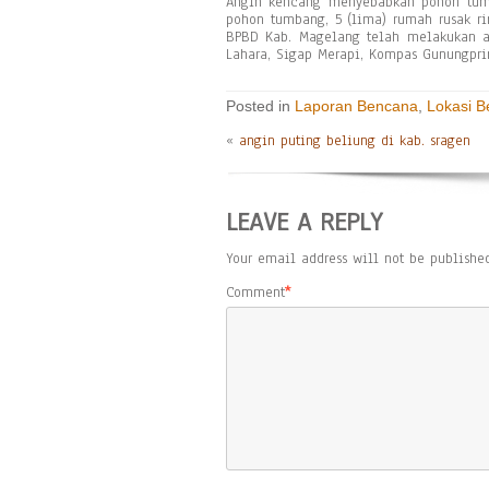
Angin kencang menyebabkan pohon tumba
pohon tumbang, 5 (lima) rumah rusak rin
BPBD Kab. Magelang telah melakukan as
Lahara, Sigap Merapi, Kompas Gunungprin
Posted in
Laporan Bencana
,
Lokasi 
«
angin puting beliung di kab. sragen
LEAVE A REPLY
Your email address will not be published
Comment
*