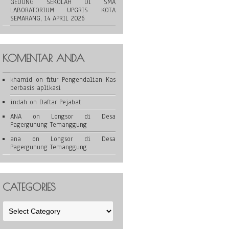
GEDUNG SEKOLAH DI SMA
LABORATORIUM UPGRIS KOTA
SEMARANG, 14 APRIL 2026
KOMENTAR ANDA
khamid
on
fitur Pengendalian Kas
berbasis aplikasi
indah
on
Daftar Pejabat
ANA
on
Longsor di Desa
Pagergunung Temanggung
ana
on
Longsor di Desa
Pagergunung Temanggung
CATEGORIES
Categories