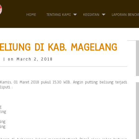
HOME
TENTANG KAMI
KEGIATAN
LAPORAN BENCA
ELIUNG DI KAB. MAGELANG
o
| on March 2, 2018
Kamis, 01 Maret 2018 pukul 15.30 WIB. Angin putting beliung terjadi
iputi :
g
ring
ing
ing