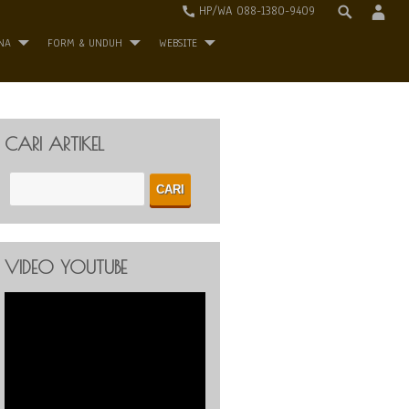
HP/WA 088-1380-9409
NA
FORM & UNDUH
WEBSITE
CARI ARTIKEL
VIDEO YOUTUBE