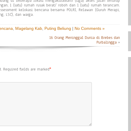
ng di beberapa lokasi mengakibatkan3 (tiga) akses jalan terturup
gan, 1 (satu) rumah rusak berat/ roboh dan 1 (satu) rumah terancam.
sessment kelokasi bencana bersama POLRI, Relawan (Guruh Merapi,
g, LSC), dan warga.
Bencana
,
Magelang Kab
,
Puting Beliung
|
No Comments »
16 Orang Meninggal Dunia di Brebes dan
Purbalingga
»
.
Required fields are marked
*