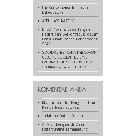
Uji Konsekuensi Informasi
Dikecualikan
APEL HARI KARTINI
BPBD Provinsi Jawa Tengah
Hadiri dan Berkontribusi dalam
Penyusunan Bahan Pendamping
SPAB
SIMULASI BENCANA KEBAKARAN
GEDUNG SEKOLAH DI SMA
LABORATORIUM UPGRIS KOTA
SEMARANG, 14 APRIL 2026
KOMENTAR ANDA
khamid
on
fitur Pengendalian
Kas berbasis aplikasi
indah
on
Daftar Pejabat
ANA
on
Longsor di Desa
Pagergunung Temanggung