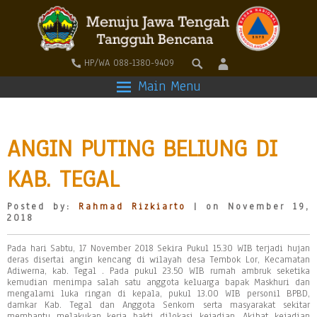
HP/WA 088-1380-9409
Main Menu
ANGIN PUTING BELIUNG DI
KAB. TEGAL
Posted by:
Rahmad Rizkiarto
| on November 19,
2018
Pada hari Sabtu, 17 November 2018 Sekira Pukul 15.30 WIB terjadi hujan
deras disertai angin kencang di wilayah desa Tembok Lor, Kecamatan
Adiwerna, kab. Tegal . Pada pukul 23.50 WIB rumah ambruk seketika
kemudian menimpa salah satu anggota keluarga bapak Maskhuri dan
mengalami luka ringan di kepala, pukul 13.00 WIB personil BPBD,
damkar Kab. Tegal dan Anggota Senkom serta masyarakat sekitar
membantu melakukan kerja bakti dilokasi kejadian. Akibat kejadian