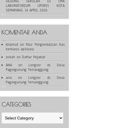
GEDUNG SEKOLAH DI SMA
LABORATORIUM UPGRIS KOTA
SEMARANG, 14 APRIL 2026
KOMENTAR ANDA
khamid
on
fitur Pengendalian Kas
berbasis aplikasi
indah
on
Daftar Pejabat
ANA
on
Longsor di Desa
Pagergunung Temanggung
ana
on
Longsor di Desa
Pagergunung Temanggung
CATEGORIES
Categories