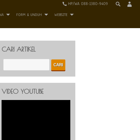
HP/WA 088-1380-9409
NA
FORM & UNDUH
WEBSITE
CARI ARTIKEL
VIDEO YOUTUBE