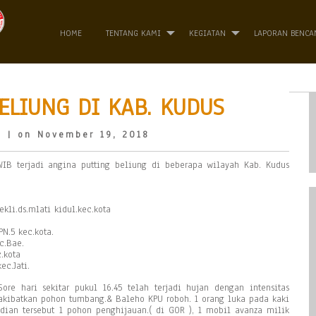
HOME
TENTANG KAMI
KEGIATAN
LAPORAN BENCA
ELIUNG DI KAB. KUDUS
o
| on November 19, 2018
WIB terjadi angina putting beliung di beberapa wilayah Kab. Kudus
li.ds.mlati kidul.kec.kota
N.5 kec.kota.
c.Bae.
.kota
ec.Jati.
re hari sekitar pukul 16.45 telah terjadi hujan dengan intensitas
akibatkan pohon tumbang.& Baleho KPU roboh. 1 orang luka pada kaki
adian tersebut 1 pohon penghijauan.( di GOR ), 1 mobil avanza milik