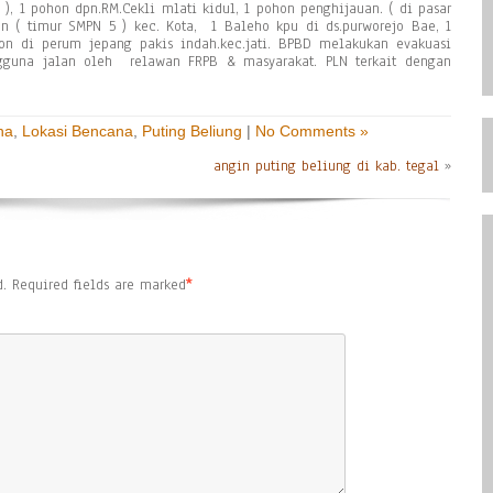
 ), 1 pohon dpn.RM.Cekli mlati kidul, 1 pohon penghijauan. ( di pasar
n ( timur SMPN 5 ) kec. Kota, 1 Baleho kpu di ds.purworejo Bae, 1
on di perum jepang pakis indah.kec.jati. BPBD melakukan evakuasi
una jalan oleh relawan FRPB & masyarakat. PLN terkait dengan
na
,
Lokasi Bencana
,
Puting Beliung
|
No Comments »
angin puting beliung di kab. tegal
»
.
Required fields are marked
*