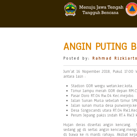
ANGIN PUTING B
Posted by:
Rahmad Rizkiart
Jum’at 16 Nopember 2018, Pukul 17:00 
antara lain :
Stadion GOR wergu wetan.kec.kota.
Timur lampu merah GOR depan RM.Cek
Pasar Doro RT.04 Rw.04 Kec.mejobo.
Jalan Sunan Muria sebelah timur SMP
Jalan sunan muria desa purworejo.ke
Desa Singocandi utara RT.04 RW.1.Kec
Perum Jepang pakis indah RT.4 RW.3 k
Hujan deras disertai angin kencang. So
sedang yg di sertai angin kencang.meng
di bawa ke rs mardi rahayu. Akibat kej